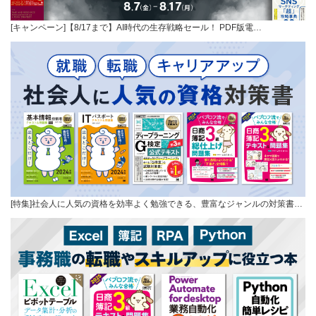
[キャンペーン]【8/17まで】AI時代の生存戦略セール！ PDF版電…
[特集]社会人に人気の資格を効率よく勉強できる、豊富なジャンルの対策書…