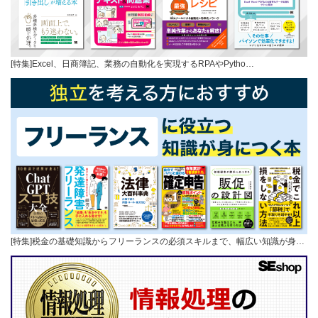
[特集]Excel、日商簿記、業務の自動化を実現するRPAやPytho…
[特集]税金の基礎知識からフリーランスの必須スキルまで、幅広い知識が身…