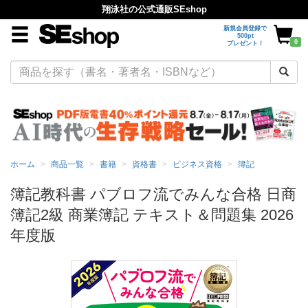
翔泳社の公式通販SEshop
新規会員登録で
500pt
0
プレゼント！
ホーム
商品一覧
書籍
資格書
ビジネス資格
簿記
簿記教科書 パブロフ流でみんな合格 日商
簿記2級 商業簿記 テキスト＆問題集 2026
年度版