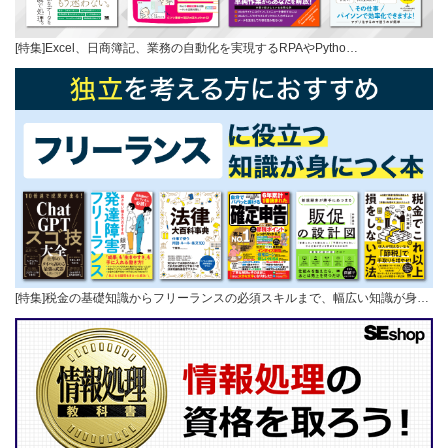
[特集]Excel、日商簿記、業務の自動化を実現するRPAやPytho…
[特集]税金の基礎知識からフリーランスの必須スキルまで、幅広い知識が身…