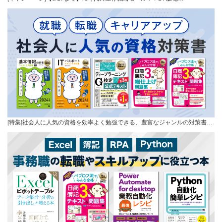
[特集]社会人に人気の資格を効率よく勉強できる、豊富なジャンルの対策書…