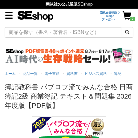
翔泳社の公式通販SEshop
新規会員登録で
500pt
0
プレゼント！
ホーム
商品一覧
電子書籍
資格書
ビジネス資格
簿記
簿記教科書 パブロフ流でみんな合格 日商
簿記2級 商業簿記 テキスト＆問題集 2026
年度版【PDF版】