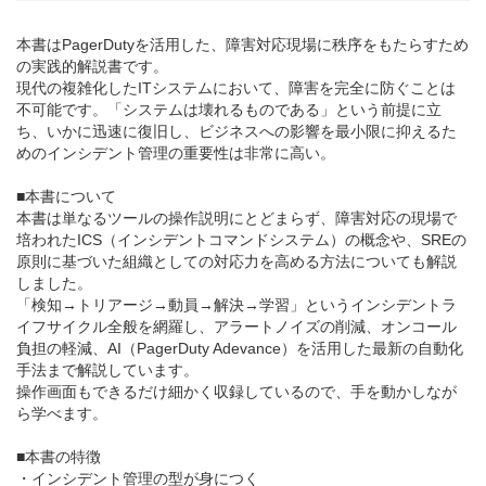
本書はPagerDutyを活用した、障害対応現場に秩序をもたらすため
の実践的解説書です。
現代の複雑化したITシステムにおいて、障害を完全に防ぐことは
不可能です。「システムは壊れるものである」という前提に立
ち、いかに迅速に復旧し、ビジネスへの影響を最小限に抑えるた
めのインシデント管理の重要性は非常に高い。
■本書について
本書は単なるツールの操作説明にとどまらず、障害対応の現場で
培われたICS（インシデントコマンドシステム）の概念や、SREの
原則に基づいた組織としての対応力を高める方法についても解説
しました。
「検知→トリアージ→動員→解決→学習」というインシデントラ
イフサイクル全般を網羅し、アラートノイズの削減、オンコール
負担の軽減、AI（PagerDuty Adevance）を活用した最新の自動化
手法まで解説しています。
操作画面もできるだけ細かく収録しているので、手を動かしなが
ら学べます。
■本書の特徴
・インシデント管理の型が身につく