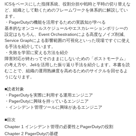
ICSをベースにした指揮系統、役割分担や戦時と平時の切り替えな
ど、組織として動くためのフレームワークを体系的に解説してい
ます。
・PagerDutyの機能を活用するための実践知が学べる
基本的なオンコールスケジュールやエスカレーションポリシーの
設定はもちろん、Event Orchestrationによる高度なノイズ削減、
Service Graphによる影響範囲の可視化といった現場ですぐに使え
る手法を紹介しています。
・失敗を学習に変える方法を紹介
障害対応が終わってそのままにしないための「ポストモーテム」
の考え方や、Jeliを活用した振り返り手法を紹介します。本書を読
むことで、組織の運用熟練度を高めるためのサイクルを回せるよ
うになります。
■読者対象
・PagerDutyを実際に利用する運用エンジニア
・PagerDutyに興味を持っているエンジニア
・インシデント管理ツールに興味があるエンジニア
■目次
Chapter 1 インシデント管理の必要性とPagerDutyの役割
Chapter 2 PagerDutyの基礎