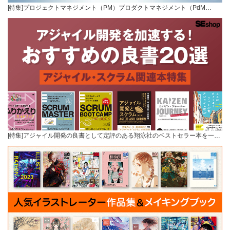
[特集]プロジェクトマネジメント（PM）プロダクトマネジメント（PdM…
[特集]アジャイル開発の良書として定評のある翔泳社のベストセラー本を一…