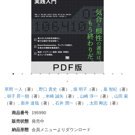
草間 一人
（著） ,
野口 貴史
（著） ,
堀 明子
（著） ,
葛 智紀
（著）
,
胡子 昇一朗
（著） ,
米崎 誠矢
（著） ,
山崎 淳一
（著） ,
山田 索
（著） ,
新井 達哉
（著） ,
石井 潤一
（著） ,
太田 剛志
（著）
商品番号
195990
販売状態
発売中
納品形態
会員メニューよりダウンロード