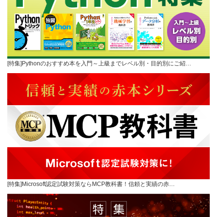
[特集]Pythonのおすすめ本を入門～上級までレベル別・目的別にご紹…
[特集]Microsoft認定試験対策ならMCP教科書！信頼と実績の赤…