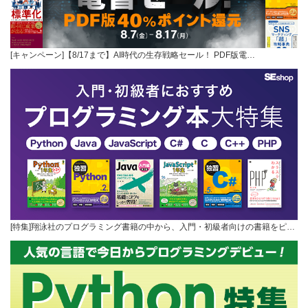
[キャンペーン]【8/17まで】AI時代の生存戦略セール！ PDF版電…
[特集]翔泳社のプログラミング書籍の中から、入門・初級者向けの書籍をピ…