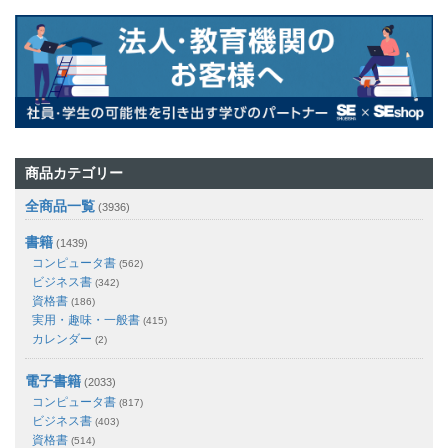
商品カテゴリー
全商品一覧
(3936)
書籍
(1439)
コンピュータ書
(562)
ビジネス書
(342)
資格書
(186)
実用・趣味・一般書
(415)
カレンダー
(2)
電子書籍
(2033)
コンピュータ書
(817)
ビジネス書
(403)
資格書
(514)