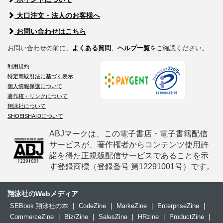
大口注文・法人のお客様へ
お問い合わせはこちら
お問い合わせの前に、
よくある質問
、
ヘルプ一覧
をご確認ください。
利用規約
特定商取引法に基づく表示
個人情報保護について
著作権・リンクについて
翔泳社について
SHOEISHA iDについて
ABJマークは、この電子書店・電子書籍配信
サービスが、著作権者からコンテンツ使用許
諾を得た正規版配信サービスであることを示
す登録商標（登録番号 第12291001号）です。
翔泳社のWebメディア
SEBook 翔泳社の本
|
CodeZine
|
MarkeZine
|
EnterpriseZine
|
CommerceZine
|
Biz/Zine
|
SalesZine
|
HRzine
|
ProductZine
|