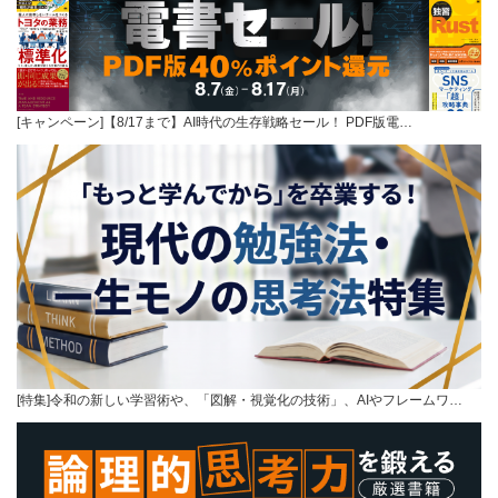
[キャンペーン]【8/17まで】AI時代の生存戦略セール！ PDF版電…
[特集]令和の新しい学習術や、「図解・視覚化の技術」、AIやフレームワ…