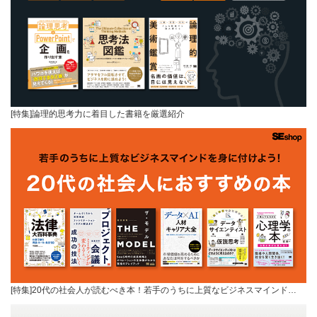
[特集]論理的思考力に着目した書籍を厳選紹介
[特集]20代の社会人が読むべき本！若手のうちに上質なビジネスマインド…