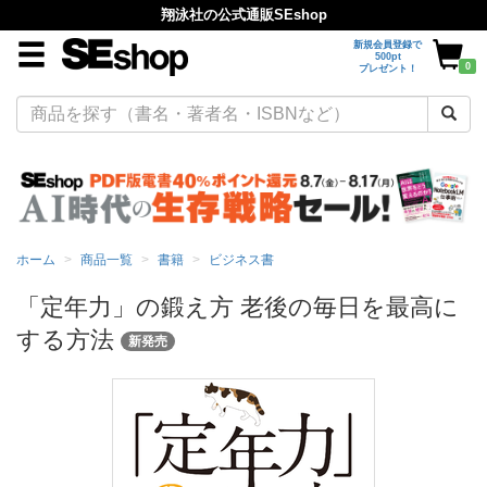
翔泳社の公式通販SEshop
新規会員登録で
500pt
0
プレゼント！
ホーム
商品一覧
書籍
ビジネス書
「定年力」の鍛え方 老後の毎日を最高に
する方法
新発売