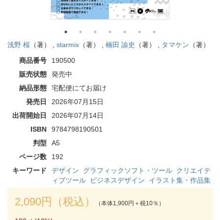
浅野 桜
（著） ,
starmix
（著） ,
楠田 諭史
（著） ,
タマケン
（著）
商品番号
190500
販売状態
発売中
納品形態
宅配便にてお届け
発売日
2026年07月15日
出荷開始日
2026年07月14日
ISBN
9784798190501
判型
A5
ページ数
192
キーワード
デザイン
グラフィックソフト・ツール
クリエイテ
ィブツール
ビジネスデザイン
イラスト集・作品集
2,090円（税込）
（本体1,900円＋税10％）