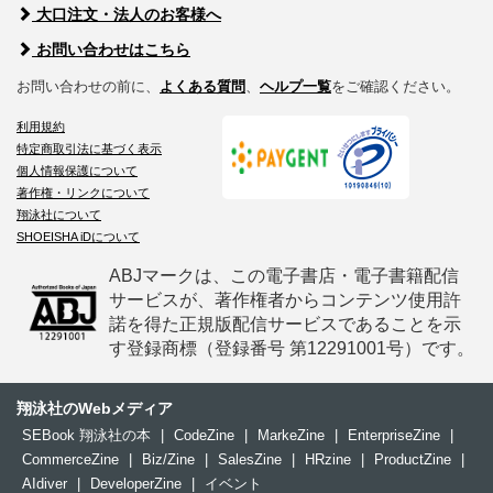
大口注文・法人のお客様へ
お問い合わせはこちら
お問い合わせの前に、
よくある質問
、
ヘルプ一覧
をご確認ください。
利用規約
特定商取引法に基づく表示
個人情報保護について
著作権・リンクについて
翔泳社について
SHOEISHA iDについて
ABJマークは、この電子書店・電子書籍配信
サービスが、著作権者からコンテンツ使用許
諾を得た正規版配信サービスであることを示
す登録商標（登録番号 第12291001号）です。
翔泳社のWebメディア
SEBook 翔泳社の本
|
CodeZine
|
MarkeZine
|
EnterpriseZine
|
CommerceZine
|
Biz/Zine
|
SalesZine
|
HRzine
|
ProductZine
|
AIdiver
|
DeveloperZine
|
イベント