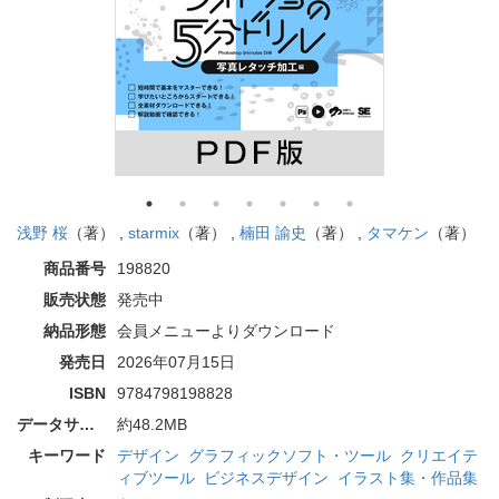
浅野 桜
（著） ,
starmix
（著） ,
楠田 諭史
（著） ,
タマケン
（著）
商品番号
198820
販売状態
発売中
納品形態
会員メニューよりダウンロード
発売日
2026年07月15日
ISBN
9784798198828
データサイズ
約48.2MB
キーワード
デザイン
グラフィックソフト・ツール
クリエイテ
ィブツール
ビジネスデザイン
イラスト集・作品集