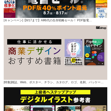
[キャンペーン]【8/17まで】AI時代の生存戦略セール！ PDF版電…
[特集]雑誌、Web、ポスター、チラシ、カタログ、ロゴ、名刺、パッケー…