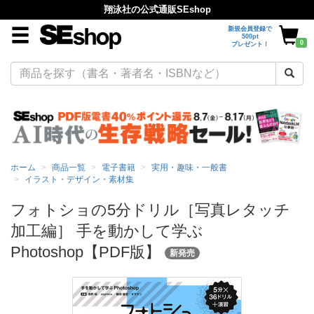
翔泳社の公式通販SEshop
新規会員登録で
500pt
0
プレゼント！
ホーム
商品一覧
電子書籍
実用・趣味・一般書
イラスト・デザイン・素材集
フォトショの5分ドリル［写真レタッチ
加工編］ 手を動かして学ぶ
Photoshop【PDF版】
新発売