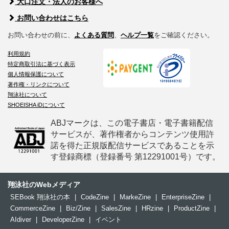
大口注文・法人のお客様へ
お問い合わせはこちら
お問い合わせの前に、
よくある質問
、
ヘルプ一覧
をご確認ください。
利用規約
特定商取引法に基づく表示
個人情報保護について
著作権・リンクについて
翔泳社について
SHOEISHA iDについて
ABJマークは、この電子書店・電子書籍配信
サービスが、著作権者からコンテンツ使用許
諾を得た正規版配信サービスであることを示
す登録商標（登録番号 第12291001号）です。
翔泳社のWebメディア
SEBook 翔泳社の本
|
CodeZine
|
MarkeZine
|
EnterpriseZine
|
CommerceZine
|
Biz/Zine
|
SalesZine
|
HRzine
|
ProductZine
|
AIdiver
|
DeveloperZine
|
イベント