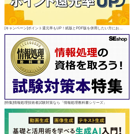
[キャンペーン]ポイント還元率もUP！紙版とPDF版を併用したい方にお…
[特集]情報処理技術者試験対策なら「情報処理教科書シリーズ」