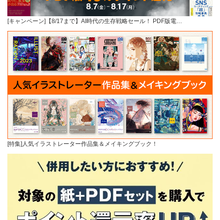
[キャンペーン]【8/17まで】AI時代の生存戦略セール！ PDF版電…
[特集]人気イラストレーター作品集＆メイキングブック！