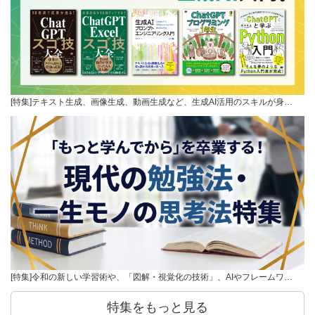
[特集]テキスト生成、画像生成、動画生成など、生成AI活用のスキルが身…
[特集]令和の新しい学習術や、「図解・視覚化の技術」、AIやフレームワ…
特集をもっと見る