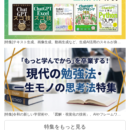
[特集]テキスト生成、画像生成、動画生成など、生成AI活用のスキルが身…
[特集]令和の新しい学習術や、「図解・視覚化の技術」、AIやフレームワ…
特集をもっと見る