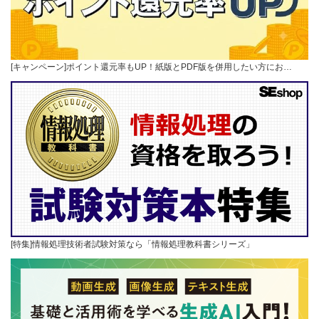
[キャンペーン]ポイント還元率もUP！紙版とPDF版を併用したい方にお…
[特集]情報処理技術者試験対策なら「情報処理教科書シリーズ」