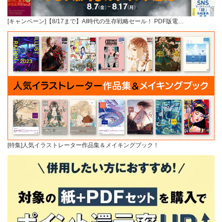
[キャンペーン]【8/17まで】AI時代の生存戦略セール！ PDF版電…
[特集]人気イラストレーター作品集＆メイキングブック！