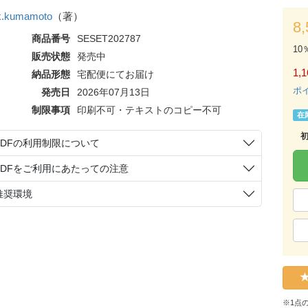
k.kumamoto
（著）
8
商品番号
SESET202787
10
販売状態
発売中
1,1
納品形態
宅配便にてお届け
ポ
発売日
2026年07月13日
制限事項
印刷不可・テキストのコピー不可
在
PDFの利用制限について
PDFをご利用にあたっての注意
推奨環境
※1点