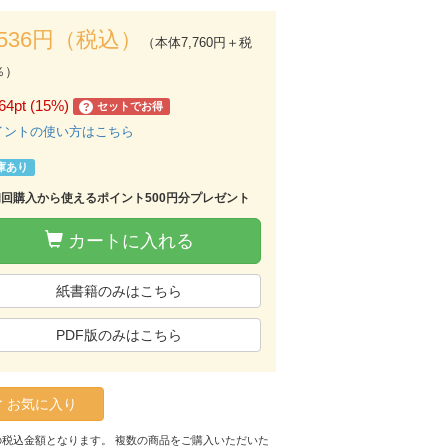
,536円（税込）
（本体7,760円＋税
％）
64pt (15%)
セットでお得
?
イントの使い方はこちら
庫あり
初回購入から使えるポイント500円分プレゼント
カートに入れる
紙書籍のみはこちら
PDF版のみはこちら
お気に入り
の税込金額となります。 複数の商品をご購入いただいた