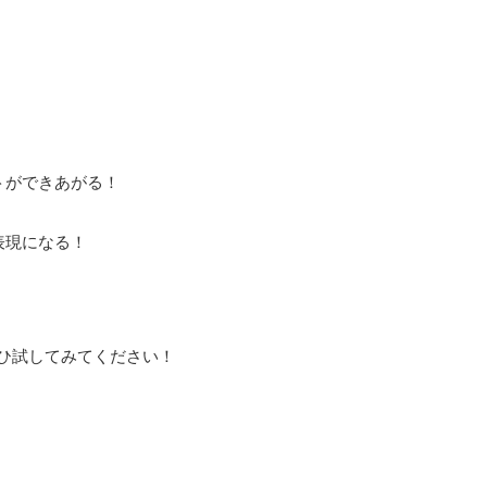
トができあがる！
表現になる！
ひ試してみてください！