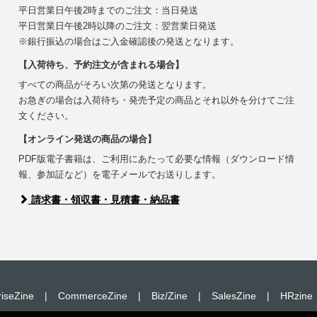
平日営業日午後2時までのご注文：当日発送
平日営業日午後2時以降のご注文：翌営業日発送
※銀行振込の場合はご入金確認後の発送となります。
【入荷待ち、予約注文が含まれる場合】
すべての商品がそろい次第の発送となります。
お急ぎの場合は入荷待ち・発売予定の商品とそれ以外を分けてご注
文ください。
【オンライン発送の商品の場合】
PDF版電子書籍は、ご利用にあたって必要な情報（ダウンロード情
報、参加証など）を電子メールでお送りします。
請求書・領収書・見積書・納品書
riseZine
|
CommerceZine
|
Biz/Zine
|
SalesZine
|
HRzine