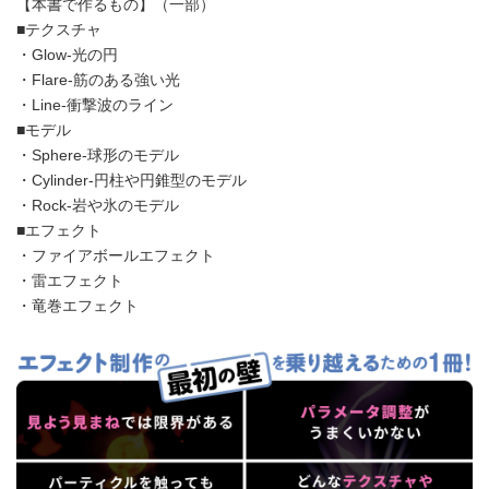
【本書で作るもの】（一部）
■テクスチャ
・Glow-光の円
・Flare-筋のある強い光
・Line-衝撃波のライン
■モデル
・Sphere-球形のモデル
・Cylinder-円柱や円錐型のモデル
・Rock-岩や氷のモデル
■エフェクト
・ファイアボールエフェクト
・雷エフェクト
・竜巻エフェクト