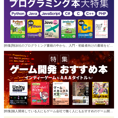
[特集]翔泳社のプログラミング書籍の中から、入門・初級者向けの書籍をピ…
[特集]個人開発している人にもゲーム会社で働く人にもおすすめのゲーム開…