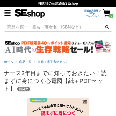
翔泳社の公式通販SEshop
新規会員登録で
500pt
0
プレゼント！
ホーム
商品一覧
書籍＋電子書籍セット
ナース3年目までに知っておきたい！読
まずに身につく心電図【紙＋PDFセッ
ト】
新発売