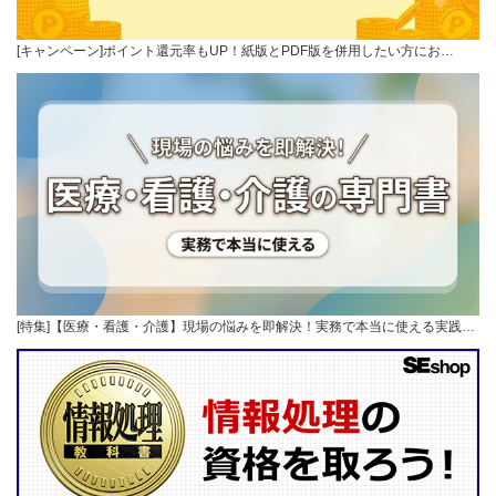
[キャンペーン]ポイント還元率もUP！紙版とPDF版を併用したい方にお…
[特集]【医療・看護・介護】現場の悩みを即解決！実務で本当に使える実践…