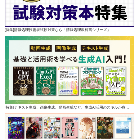
[特集]情報処理技術者試験対策なら「情報処理教科書シリーズ」
[特集]テキスト生成、画像生成、動画生成など、生成AI活用のスキルが身…