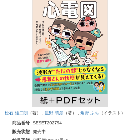
松石 雄二朗
（著） ,
星野 晴彦
（著） ,
角野 ふち
（イラスト）
商品番号
SESET202794
販売状態
発売中