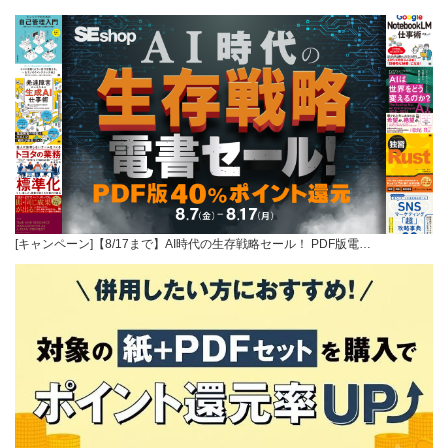
[キャンペーン]【8/17まで】AI時代の生存戦略セール！ PDF版電…