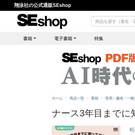
翔泳社の公式通販SEshop
書籍
電子書籍
特集
ホーム
商品一覧
書籍
実用・趣味・一般
ナース3年目までに
松