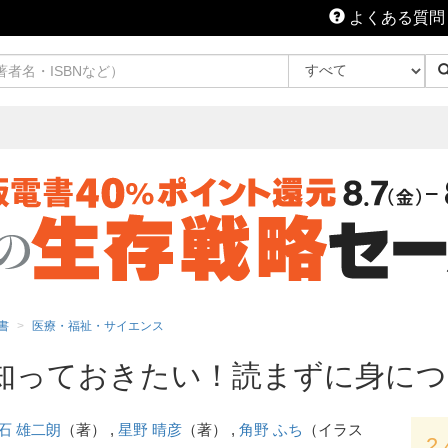
よくある質問
書
医療・福祉・サイエンス
知っておきたい！読まずに身に
石 雄二朗
（著） ,
星野 晴彦
（著） ,
角野 ふち
（イラス
2