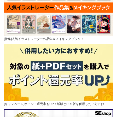
[特集]人気イラストレーター作品集＆メイキングブック！
[キャンペーン]ポイント還元率もUP！紙版とPDF版を併用したい方にお…