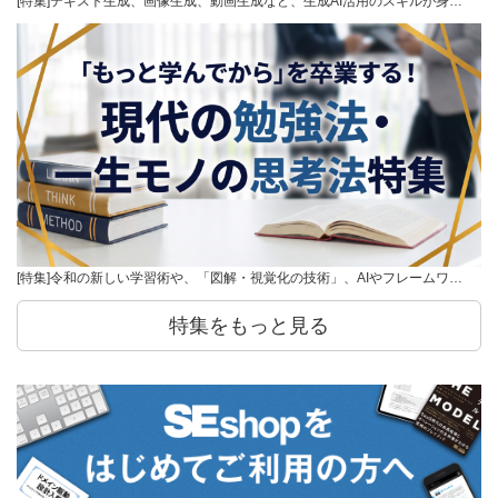
[特集]テキスト生成、画像生成、動画生成など、生成AI活用のスキルが身…
[特集]令和の新しい学習術や、「図解・視覚化の技術」、AIやフレームワ…
特集をもっと見る