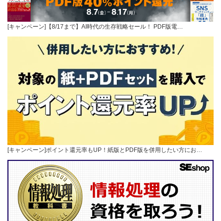
[キャンペーン]【8/17まで】AI時代の生存戦略セール！ PDF版電…
[キャンペーン]ポイント還元率もUP！紙版とPDF版を併用したい方にお…