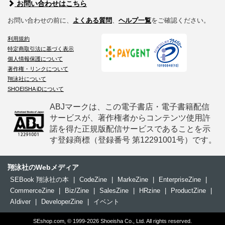
お問い合わせはこちら
お問い合わせの前に、
よくある質問
、
ヘルプ一覧
をご確認ください。
利用規約
特定商取引法に基づく表示
個人情報保護について
著作権・リンクについて
翔泳社について
SHOEISHA iDについて
ABJマークは、この電子書店・電子書籍配信
サービスが、著作権者からコンテンツ使用許
諾を得た正規版配信サービスであることを示
す登録商標（登録番号 第12291001号）です。
翔泳社のWebメディア
SEBook 翔泳社の本
|
CodeZine
|
MarkeZine
|
EnterpriseZine
|
CommerceZine
|
Biz/Zine
|
SalesZine
|
HRzine
|
ProductZine
|
AIdiver
|
DeveloperZine
|
イベント
SEshop.com, © 1999-2026 Shoeisha Co., Ltd. All rights reserved.