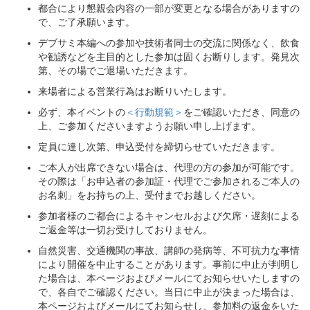
都合により懇親会内容の一部が変更となる場合がありますの
で、ご了承願います。
デブサミ本編への参加や技術者同士の交流に関係なく、飲食
や勧誘などを主目的とした参加は固くお断りします。発見次
第、その場でご退場いただきます。
来場者による営業行為はお断りいたします。
必ず、本イベントの
＜行動規範＞
をご確認いただき、同意の
上、ご参加くださいますようお願い申し上げます。
定員に達し次第、申込受付を締切らせていただきます。
ご本人が出席できない場合は、代理の方の参加が可能です。
その際は「お申込者の参加証・代理でご参加されるご本人の
お名刺」をお持ちの上、受付までお越しください。
参加者様のご都合によるキャンセルおよび欠席・遅刻による
ご返金等は一切お受けしておりません。
自然災害、交通機関の事故、講師の発病等、不可抗力な事情
により開催を中止することがあります。事前に中止が判明し
た場合は、本ページおよびメールにてお知らせいたしますの
で、各自でご確認ください。当日に中止が決まった場合は、
本ページおよびメールにてお知らせし、参加料の返金をいた