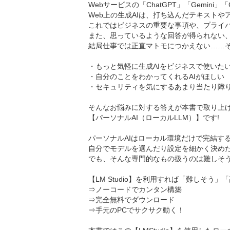
Webサービスの「ChatGPT」「Gemini」「
Web上の生成AIは、打ち込んだテキスト
これではビジネスの重要な事項や、プライ
また、思っているような回答が得られない
結局仕事では正直マトモにつかえない……
・もっと気軽に生成AIをビジネスで使いた
・自分のことをわかってくれるAIがほしい
・セキュリティを気にするあまり当たり障り
そんなお悩みに対する答えが本書で取り上
【パーソナルAI（ローカルLLM）】です!
パーソナルAIはローカル環境だけで完結す
自分でモデルを選んだり設定を細かく決めた
でも、そんな専門的なもの扱うのは難しそ
【LM Studio】を利用すれば「難しそう
⇒ノーコードでカンタン構築
⇒完全無料でダウンロード
⇒手元のPCでサクサク動く！