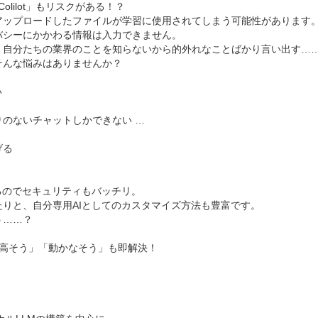
Colilot」もリスクがある！？
やアップロードしたファイルが学習に使用されてしまう可能性があります
バシーにかかわる情報は入力できません。
、自分たちの業界のことを知らないから的外れなことばかり言い出す…
そんな悩みはありませんか？
い
のないチャットしかできない …
げる
るのでセキュリティもバッチリ。
りと、自分専用AIとしてのカスタマイズ方法も豊富です。
う……？
」「高そう」「動かなそう」も即解決！