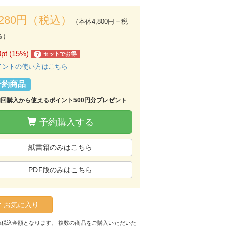
,280円（税込）
（本体4,800円＋税
％）
0pt (15%)
セットでお得
?
イントの使い方はこちら
予約商品
初回購入から使えるポイント500円分プレゼント
予約購入する
紙書籍のみはこちら
PDF版のみはこちら
お気に入り
の税込金額となります。 複数の商品をご購入いただいた