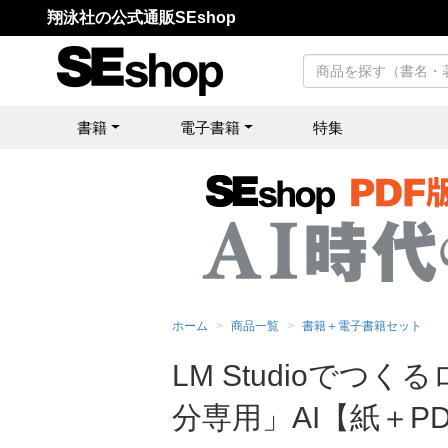
翔泳社の公式通販SEshop
書籍
電子書籍
特集
ホーム
商品一覧
書籍＋電子書籍セット
LM Studioで
分専用」AI【紙＋P