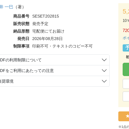
井 一巳
（著）
5
商品番号
SESET202815
10
販売状態
発売予定
72
納品形態
宅配便にてお届け
ポ
発売日
2026年08月28日
制限事項
印刷不可・テキストのコピー不可
PDFの利用制限について
PDFをご利用にあたっての注意
推奨環境
※1点