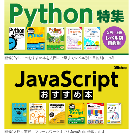
[特集]Pythonのおすすめ本を入門～上級までレベル別・目的別にご紹…
[特集]入門～実践、フレームワークまで！JavaScript学習におす…