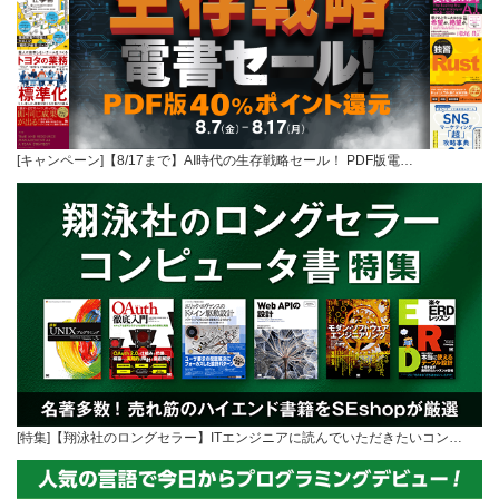
[キャンペーン]【8/17まで】AI時代の生存戦略セール！ PDF版電…
[特集]【翔泳社のロングセラー】ITエンジニアに読んでいただきたいコン…