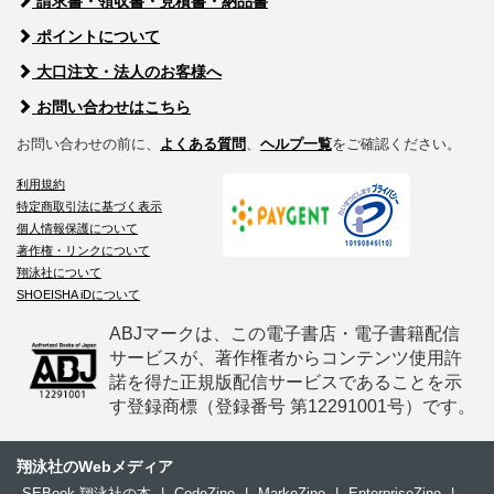
請求書・領収書・見積書・納品書
ポイントについて
大口注文・法人のお客様へ
お問い合わせはこちら
お問い合わせの前に、
よくある質問
、
ヘルプ一覧
をご確認ください。
利用規約
特定商取引法に基づく表示
個人情報保護について
著作権・リンクについて
翔泳社について
SHOEISHA iDについて
ABJマークは、この電子書店・電子書籍配信
サービスが、著作権者からコンテンツ使用許
諾を得た正規版配信サービスであることを示
す登録商標（登録番号 第12291001号）です。
翔泳社のWebメディア
SEBook 翔泳社の本
|
CodeZine
|
MarkeZine
|
EnterpriseZine
|