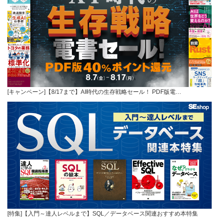
[キャンペーン]【8/17まで】AI時代の生存戦略セール！ PDF版電…
[特集]【入門～達人レベルまで】SQL／データベース関連おすすめ本特集