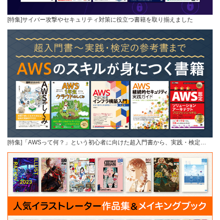
[特集]サイバー攻撃やセキュリティ対策に役立つ書籍を取り揃えました
[特集]「AWSって何？」という初心者に向けた超入門書から、実践・検定…