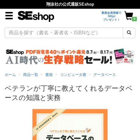
翔泳社の公式通販SEshop
新規会員登録で
500pt
0
プレゼント！
ホーム
商品一覧
書籍
コンピュータ書
データベース
ベテランが丁寧に教えてくれるデータベ
ースの知識と実務