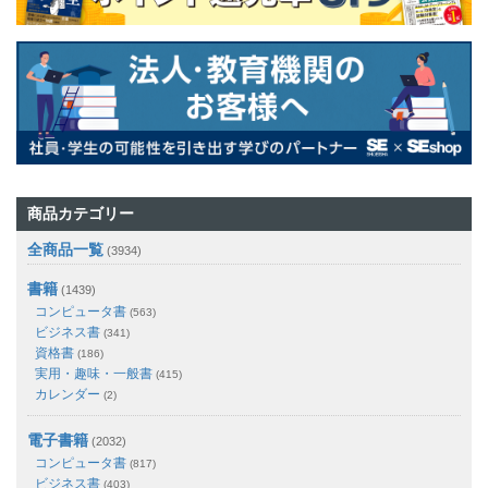
商品カテゴリー
全商品一覧
(3934)
書籍
(1439)
コンピュータ書
(563)
ビジネス書
(341)
資格書
(186)
実用・趣味・一般書
(415)
カレンダー
(2)
電子書籍
(2032)
コンピュータ書
(817)
ビジネス書
(403)