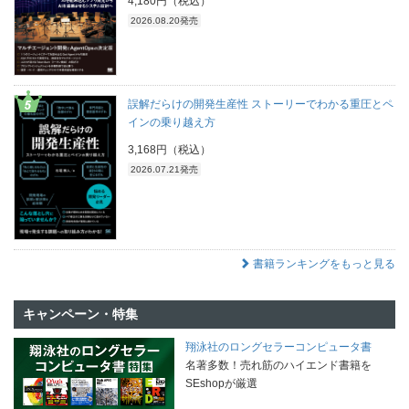
4,180円（税込）
2026.08.20発売
誤解だらけの開発生産性 ストーリーでわかる重圧とペ
インの乗り越え方
3,168円（税込）
2026.07.21発売
書籍ランキングをもっと見る
キャンペーン・特集
翔泳社のロングセラーコンピュータ書
名著多数！売れ筋のハイエンド書籍を
SEshopが厳選