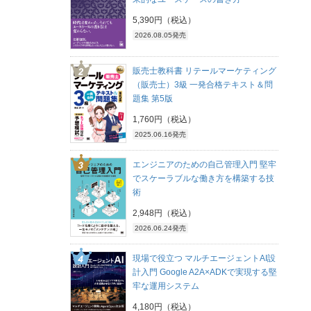
5,390円（税込）
2026.08.05発売
販売士教科書 リテールマーケティング
（販売士）3級 一発合格テキスト＆問
題集 第5版
1,760円（税込）
2025.06.16発売
エンジニアのための自己管理入門 堅牢
でスケーラブルな働き方を構築する技
術
2,948円（税込）
2026.06.24発売
現場で役立つ マルチエージェントAI設
計入門 Google A2A×ADKで実現する堅
牢な運用システム
4,180円（税込）