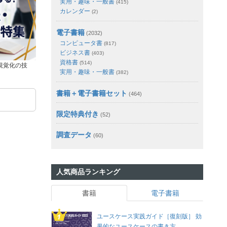
実用・趣味・一般書
(415)
カレンダー
(2)
電子書籍
(2032)
コンピュータ書
(817)
ビジネス書
(403)
資格書
(514)
視覚化の技
実用・趣味・一般書
(382)
書籍＋電子書籍セット
(464)
限定特典付き
(52)
調査データ
(60)
人気商品ランキング
書籍
電子書籍
ユースケース実践ガイド［復刻版］ 効
果的なユースケースの書き方