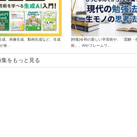
ト生成、画像生成、動画生成など、生成
[特集]令和の新しい学習術や、「図解・
ルが身…
術」、AIやフレームワ…
特集をもっと見る