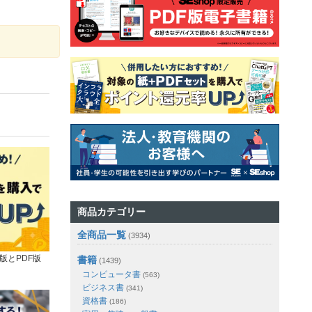
商品カテゴリー
全商品一覧
(3934)
版とPDF版
書籍
(1439)
コンピュータ書
(563)
ビジネス書
(341)
資格書
(186)