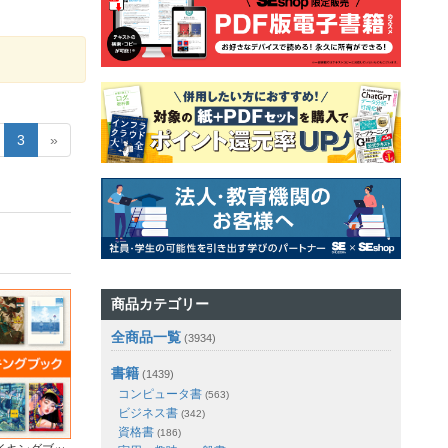
3
»
商品カテゴリー
全商品一覧
(3934)
書籍
(1439)
コンピュータ書
(563)
ビジネス書
(342)
資格書
(186)