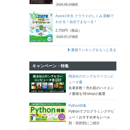
2026.08.20発売
Azure1年生 クラウドのしくみ 図解で
わかる！会話でまなべる！
2,750円（税込）
2026.07.27発売
書籍ランキングをもっと見る
キャンペーン・特集
翔泳社のロングセラーコンピ
ュータ書
名著多数！売れ筋のハイエン
ド書籍をSEshopが厳選
Python特集
Pythonでプログラミングデビ
ュー！おすすめ本をレベル
別・目的別にご紹介