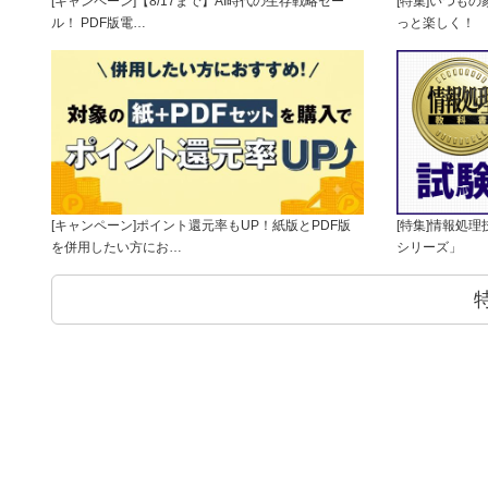
[キャンペーン]【8/17まで】AI時代の生存戦略セー
[特集]いつも
ル！ PDF版電…
っと楽しく！
[キャンペーン]ポイント還元率もUP！紙版とPDF版
[特集]情報処
を併用したい方にお…
シリーズ」