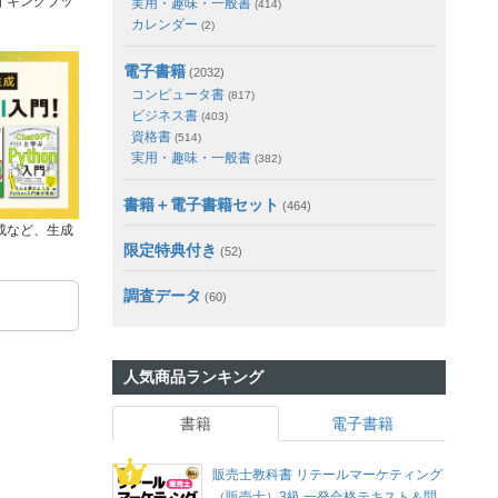
イキングブッ
実用・趣味・一般書
(414)
カレンダー
(2)
電子書籍
(2032)
コンピュータ書
(817)
ビジネス書
(403)
資格書
(514)
実用・趣味・一般書
(382)
書籍＋電子書籍セット
(464)
成など、生成
限定特典付き
(52)
調査データ
(60)
人気商品ランキング
書籍
電子書籍
販売士教科書 リテールマーケティング
（販売士）3級 一発合格テキスト＆問