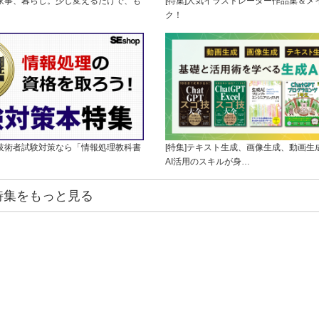
の家事、暮らし。少し変えるだけで、も
[特集]人気イラストレーター作品集＆メ
ク！
理技術者試験対策なら「情報処理教科書
[特集]テキスト生成、画像生成、動画生
AI活用のスキルが身…
特集をもっと見る