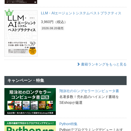
LLM・AIエージェントシステムベストプラクティス
3,960円（税込）
2026.08.20発売
書籍ランキングをもっと見る
キャンペーン・特集
翔泳社のロングセラーコンピュータ書
名著多数！売れ筋のハイエンド書籍を
SEshopが厳選
Python特集
Pythonでプログラミングデビュー！おす