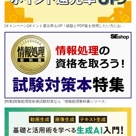
[キャンペーン]ポイント還元率もUP！紙版とPDF版を併用したい方にお…
[特集]情報処理技術者試験対策なら「情報処理教科書シリーズ」