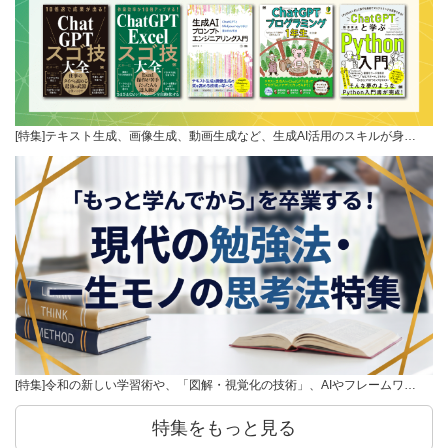
[特集]テキスト生成、画像生成、動画生成など、生成AI活用のスキルが身…
[特集]令和の新しい学習術や、「図解・視覚化の技術」、AIやフレームワ…
特集をもっと見る