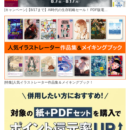
[キャンペーン]【8/17まで】AI時代の生存戦略セール！ PDF版電…
[特集]人気イラストレーター作品集＆メイキングブック！