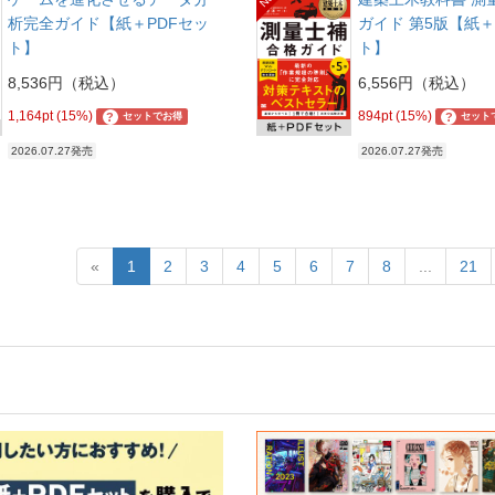
析完全ガイド【紙＋PDFセッ
ガイド 第5版【紙＋
ト】
ト】
8,536円（税込）
6,556円（税込）
1,164pt (15%)
894pt (15%)
?
?
セットでお得
セット
2026.07.27発売
2026.07.27発売
«
1
2
3
4
5
6
7
8
...
21