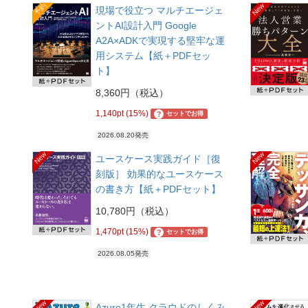
予約
New
現場で役立つ マルチエージェ
ントAI設計入門 Google
A2A×ADKで実現する堅牢な運
用システム【紙＋PDFセッ
ト】
8,360円（税込）
1,140pt (15%)
?
セットでお得
2026.08.20発売
New
New
ユースケース実践ガイド［復
刻版］ 効果的なユースケース
の書き方【紙＋PDFセット】
10,780円（税込）
1,470pt (15%)
?
セットでお得
2026.08.05発売
New
New
Azure1年生 クラウドのしくみ