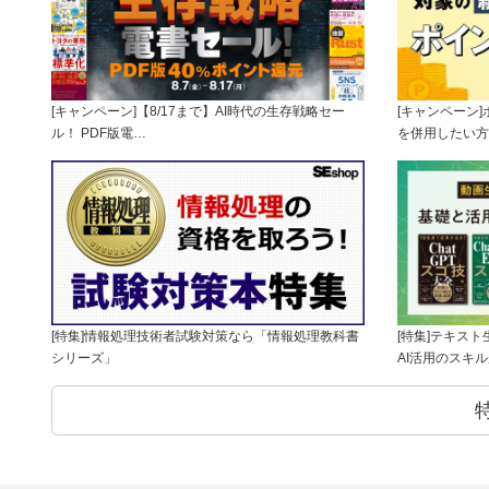
[キャンペーン]【8/17まで】AI時代の生存戦略セー
[キャンペーン
ル！ PDF版電…
を併用したい方
[特集]情報処理技術者試験対策なら「情報処理教科書
[特集]テキス
シリーズ」
AI活用のスキ