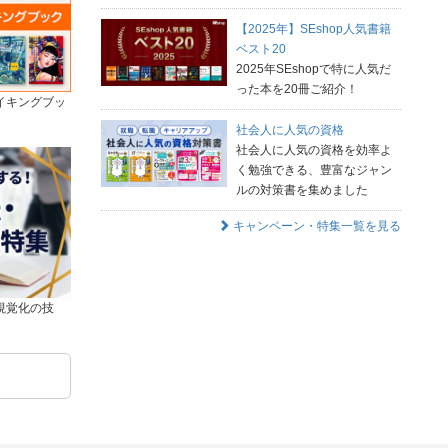
【2025年】SEshop人気書籍
ベスト20
2025年SEshopで特に人気だ
った本を20冊ご紹介！
イキングブッ
社会人に人気の資格
社会人に人気の資格を効率よ
く勉強できる、豊富なジャン
ルの対策書を集めました
キャンペーン・特集一覧を見る
視覚化の技