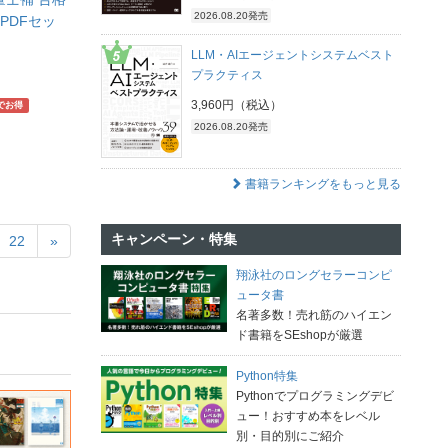
2026.08.20発売
PDFセッ
LLM・AIエージェントシステムベスト
プラクティス
3,960円（税込）
でお得
2026.08.20発売
書籍ランキングをもっと見る
キャンペーン・特集
22
»
翔泳社のロングセラーコンピ
ュータ書
名著多数！売れ筋のハイエン
ド書籍をSEshopが厳選
Python特集
Pythonでプログラミングデビ
ュー！おすすめ本をレベル
別・目的別にご紹介