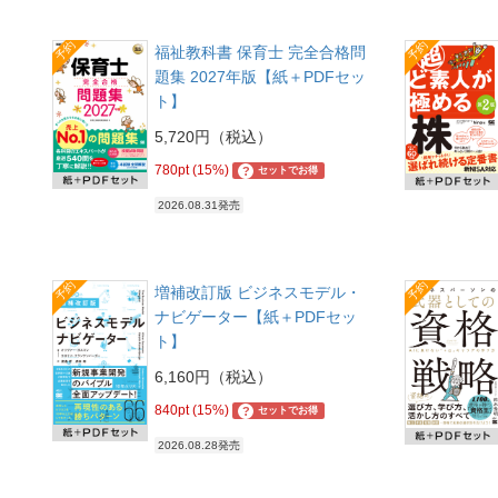
予約
予約
福祉教科書 保育士 完全合格問
題集 2027年版【紙＋PDFセッ
ト】
5,720円（税込）
780pt (15%)
?
セットでお得
2026.08.31発売
予約
予約
増補改訂版 ビジネスモデル・
ナビゲーター【紙＋PDFセッ
ト】
6,160円（税込）
840pt (15%)
?
セットでお得
2026.08.28発売