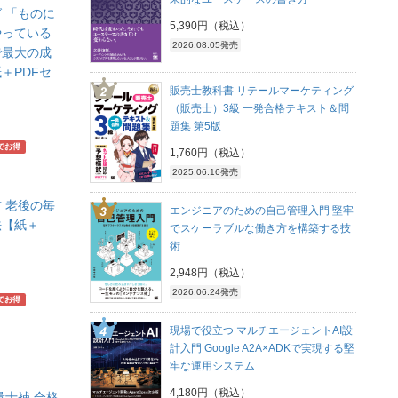
 「ものに
5,390円（税込）
やっている
2026.08.05発売
で最大の成
＋PDFセ
販売士教科書 リテールマーケティング
（販売士）3級 一発合格テキスト＆問
題集 第5版
でお得
1,760円（税込）
2025.06.16発売
 老後の毎
エンジニアのための自己管理入門 堅牢
法【紙＋
でスケーラブルな働き方を構築する技
術
2,948円（税込）
2026.06.24発売
でお得
現場で役立つ マルチエージェントAI設
計入門 Google A2A×ADKで実現する堅
牢な運用システム
4,180円（税込）
量士補 合格