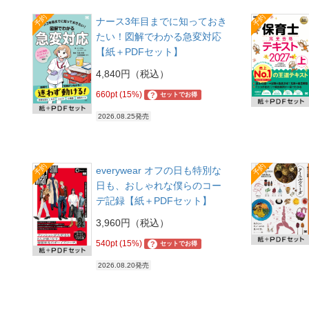
予約
予約
ナース3年目までに知っておき
たい！図解でわかる急変対応
【紙＋PDFセット】
4,840円（税込）
660pt (15%)
?
セットでお得
2026.08.25発売
予約
予約
everywear オフの日も特別な
日も、おしゃれな僕らのコー
デ記録【紙＋PDFセット】
3,960円（税込）
540pt (15%)
?
セットでお得
2026.08.20発売