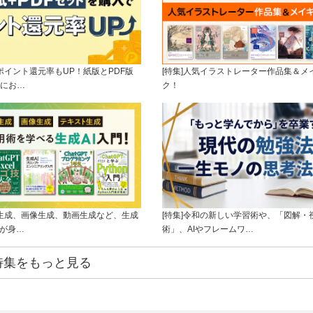
]ポイント還元率もUP！紙版とPDF版
[特集]人気イラストレーター作品集＆メ
にお…
ク！
ト生成、画像生成、動画生成など、生成
[特集]令和の新しい学習術や、「図解・
ルが身…
術」、AIやフレームワ…
特集をもっと見る