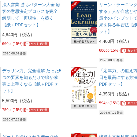
New
法人営業 勝ちパターン大全 顧
リーン・ラーニング
客の意思決定プロセスを完全
する」人が自然と
解明して「再現性」を築く
最小のインプット
【紙＋PDFセット】
果を得る学習法【紙
ット】
4,840円（税込）
4,400円（税込）
660pt (15%)
?
セットでお得
600pt (15%)
?
セット
2026.08.07発売
2026.08.05発売
New
デッサン力、完全理解 たった5
「定年力」の鍛え方
つの要素を知るだけで絵が確
日を最高にする方
実に上手くなる【紙＋PDFセ
PDFセット】
ット】
4,356円（税込）
5,500円（税込）
594pt (15%)
?
セット
750pt (15%)
?
セットでお得
2026.07.27発売
2026.07.29発売
New
ゲームを進化させるデータ分
建築土木教科書 測