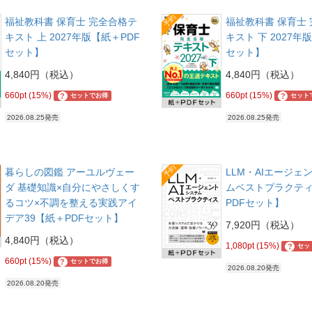
予約
福祉教科書 保育士 完全合格テ
福祉教科書 保育士
キスト 上 2027年版【紙＋PDF
キスト 下 2027年
セット】
セット】
4,840円（税込）
4,840円（税込）
660pt (15%)
660pt (15%)
?
?
セットでお得
セット
2026.08.25発売
2026.08.25発売
予約
暮らしの図鑑 アーユルヴェー
LLM・AIエージェ
ダ 基礎知識×自分にやさしくす
ムベストプラクテ
るコツ×不調を整える実践アイ
PDFセット】
デア39【紙＋PDFセット】
7,920円（税込）
4,840円（税込）
1,080pt (15%)
?
セッ
660pt (15%)
?
セットでお得
2026.08.20発売
2026.08.20発売