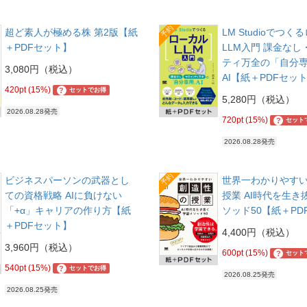
予約
超ど素人が極める株 第2版【紙
LM Studioでつ
＋PDFセット】
LLM入門 課金な
ティ万全の「自分
3,080円（税込）
AI【紙＋PDFセッ
420pt (15%)
?
セットでお得
5,280円（税込）
2026.08.28発売
720pt (15%)
?
セット
2026.08.28発売
予約
ビジネスパーソンの武器とし
世界一わかりやす
ての資格戦略 AIに負けない
授業 AI時代を生き
「+α」キャリアの作り方【紙
ソッド50【紙＋PD
＋PDFセット】
4,400円（税込）
3,960円（税込）
600pt (15%)
?
セット
540pt (15%)
?
セットでお得
2026.08.25発売
2026.08.25発売