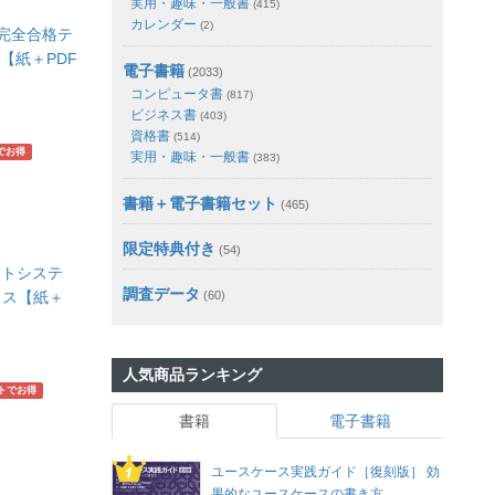
実用・趣味・一般書
(415)
カレンダー
(2)
 完全合格テ
版【紙＋PDF
電子書籍
(2033)
コンピュータ書
(817)
ビジネス書
(403)
資格書
(514)
でお得
実用・趣味・一般書
(383)
書籍＋電子書籍セット
(465)
限定特典付き
(54)
ントシステ
調査データ
ィス【紙＋
(60)
人気商品ランキング
トでお得
書籍
電子書籍
ユースケース実践ガイド［復刻版］ 効
果的なユースケースの書き方