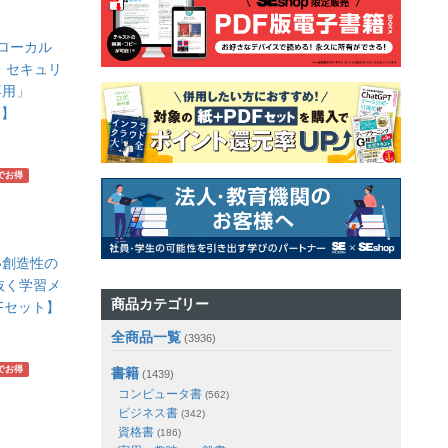
くるローカル
し・セキュリ
専用」
ト】
でお得
い創造性の
抜く学習メ
商品カテゴリー
Fセット】
全商品一覧
(3936)
でお得
書籍
(1439)
コンピュータ書
(562)
ビジネス書
(342)
資格書
(186)