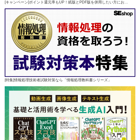
[キャンペーン]ポイント還元率もUP！紙版とPDF版を併用したい方にお…
[特集]情報処理技術者試験対策なら「情報処理教科書シリーズ」