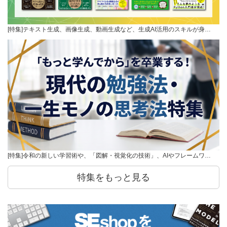
[特集]テキスト生成、画像生成、動画生成など、生成AI活用のスキルが身…
[特集]令和の新しい学習術や、「図解・視覚化の技術」、AIやフレームワ…
特集をもっと見る