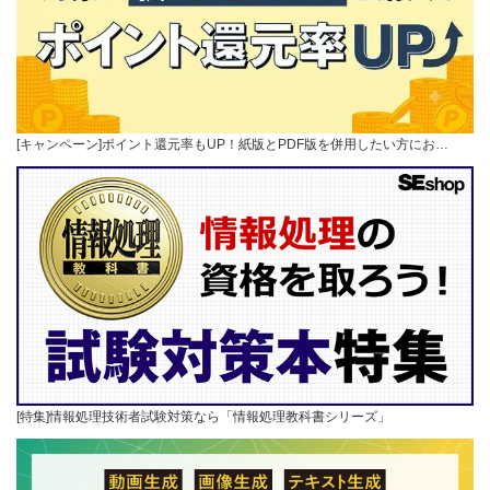
[キャンペーン]ポイント還元率もUP！紙版とPDF版を併用したい方にお…
[特集]情報処理技術者試験対策なら「情報処理教科書シリーズ」