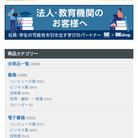
商品カテゴリー
全商品一覧
(3933)
書籍
(1438)
コンピュータ書
(562)
ビジネス書
(342)
資格書
(186)
実用・趣味・一般書
(414)
カレンダー
(2)
電子書籍
(2032)
コンピュータ書
(817)
ビジネス書
(403)
資格書
(514)