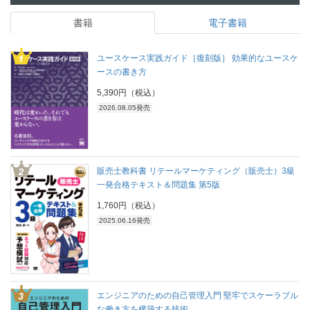
書籍
電子書籍
ユースケース実践ガイド［復刻版］ 効果的なユースケ
ースの書き方
5,390円（税込）
2026.08.05発売
販売士教科書 リテールマーケティング（販売士）3級
一発合格テキスト＆問題集 第5版
1,760円（税込）
2025.06.16発売
エンジニアのための自己管理入門 堅牢でスケーラブル
な働き方を構築する技術