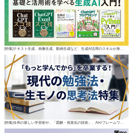
[特集]テキスト生成、画像生成、動画生成など、生成AI活用のスキルが身…
[特集]令和の新しい学習術や、「図解・視覚化の技術」、AIやフレームワ…