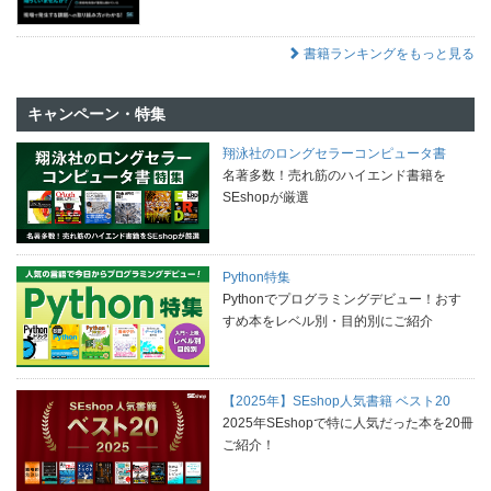
書籍ランキングをもっと見る
キャンペーン・特集
翔泳社のロングセラーコンピュータ書
名著多数！売れ筋のハイエンド書籍を
SEshopが厳選
Python特集
Pythonでプログラミングデビュー！おす
すめ本をレベル別・目的別にご紹介
【2025年】SEshop人気書籍 ベスト20
2025年SEshopで特に人気だった本を20冊
ご紹介！