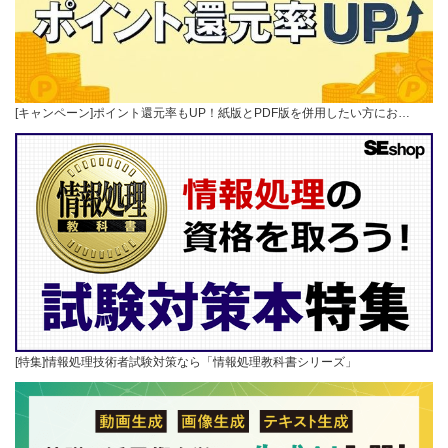
[キャンペーン]ポイント還元率もUP！紙版とPDF版を併用したい方にお…
[特集]情報処理技術者試験対策なら「情報処理教科書シリーズ」