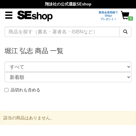
翔泳社の公式通販SEshop
新規会員登録で
500pt
0
プレゼント！
堀江 弘志 商品 一覧
品切れも含める
該当の商品はありません。