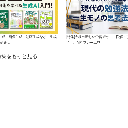
ト生成、画像生成、動画生成など、生成
[特集]令和の新しい学習術や、「図解・
ルが身…
術」、AIやフレームワ…
特集をもっと見る