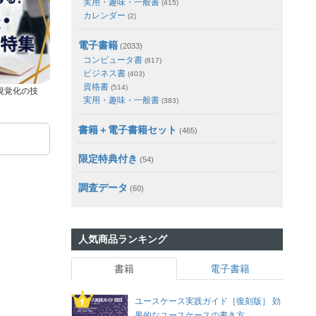
実用・趣味・一般書
(415)
カレンダー
(2)
電子書籍
(2033)
コンピュータ書
(817)
ビジネス書
(403)
資格書
(514)
視覚化の技
実用・趣味・一般書
(383)
書籍＋電子書籍セット
(465)
限定特典付き
(54)
調査データ
(60)
人気商品ランキング
書籍
電子書籍
ユースケース実践ガイド［復刻版］ 効
果的なユースケースの書き方