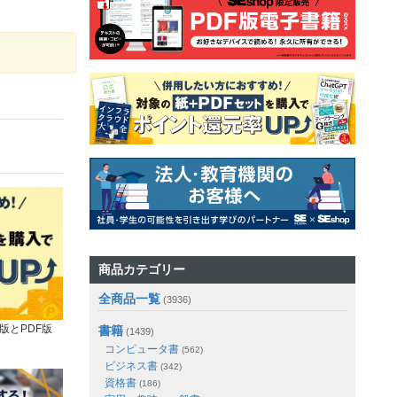
商品カテゴリー
全商品一覧
(3936)
版とPDF版
書籍
(1439)
コンピュータ書
(562)
ビジネス書
(342)
資格書
(186)