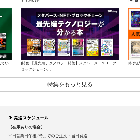
すすめの学…
Pytho
んでい
[特集]【最先端テクノロジー特集】メタバース・NFT・ブ
[特集
ロックチェーン…
特集をもっと見る
発送スケジュール
【在庫ありの場合】
平日営業日午後2時までのご注文：当日発送