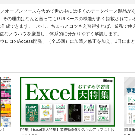
QLなど、商用／オープンソースを含めて世の中には多くのデータベース製品が
。その理由はなんと言ってもGUIベースの機能が多く搭載されてい
に作成できます。しかし、ちょっとコツさえ習得すれば、業務で使え
に有益なノウハウを厳選し、体系的に分かりやすく解説します。
ウロコのAccess開発」（全15回）に加筆／修正を加え、1冊にま
ル！
[特集]【Excel本大特集】業務効率化やスキルアップに！お
[特集