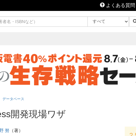
よくある質問
データベース
ess開発現場ワザ
野 努
（著）
2