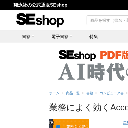
翔泳社の公式通販SEshop
書籍
電子書籍
特集
ホーム
商品一覧
書籍
コンピュータ書
業務によく効くAcc
星