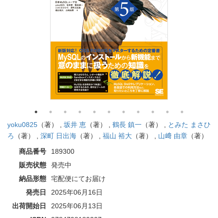
yoku0825
（著） ,
坂井 恵
（著） ,
鶴長 鎮一
（著） ,
とみた まさひ
ろ
（著） ,
深町 日出海
（著） ,
福山 裕大
（著） ,
山﨑 由章
（著）
商品番号
189300
販売状態
発売中
納品形態
宅配便にてお届け
発売日
2025年06月16日
出荷開始日
2025年06月13日