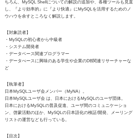
ちろん、MySQL Shellについての解説の追加や、各種ツールも見直
し、『より効率的』に『より快適』にMySQLを活用するためのノ
ウハウを余すところなく解説します。
【対象読者】
・MySQLの初心者から中級者
・システム開発者
・データベース関連プログラマー
・データべースに興味のある学生や企業のDB関連リサーチャーな
ど
【執筆者】
日本MySQLユーザ会メンバー（MyNA）。
日本MySQLユーザ会 は、日本におけるMySQLのユーザ団体。
日本におけるMySQLの普及促進、ユーザ間のコミュニケーショ
ン、啓蒙活動のほか、MySQLの日本語化の検証/開発、メーリング
リストの運営なども行っている。
【目次】