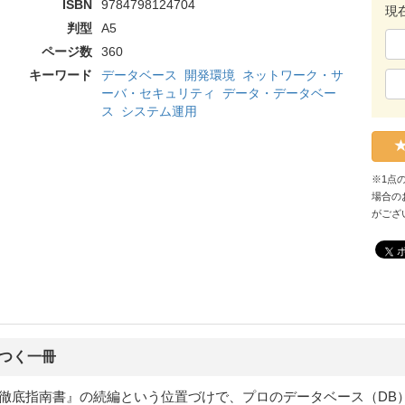
ISBN
9784798124704
現
判型
A5
ページ数
360
キーワード
データベース
開発環境
ネットワーク・サ
ーバ・セキュリティ
データ・データベー
ス
システム運用
※1点
場合の
がござ
つく一冊
L徹底指南書』の続編という位置づけで、プロのデータベース（DB