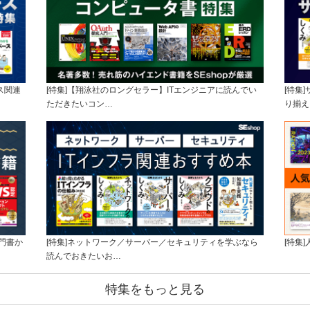
ス関連
[特集]【翔泳社のロングセラー】ITエンジニアに読んでい
[特集
ただきたいコン…
り揃え
門書か
[特集]ネットワーク／サーバー／セキュリティを学ぶなら
[特集
読んでおきたいお…
特集をもっと見る