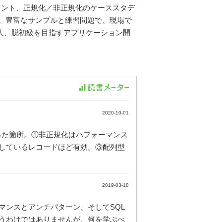
イント、正規化／非正規化のケーススタデ
。豊富なサンプルと練習問題で、現場で
人、脱初級を目指すアプリケーション開
2020-10-01
った箇所。①非正規化はパフォーマンス
しているレコードほど有効。③配列型
2019-03-18
ーマンスとアンチパターン、そしてSQL
うわけではありませんが、何を学ぶべ