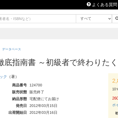
よくある質問
データベース
 徹底指南書 ～初級者で終わりた
ック
（著）
2
商品番号
124700
10
販売状態
販売終了
260
納品形態
宅配便にてお届け
ポ
発売日
2012年03月15日
出荷開始日
2012年03月16日