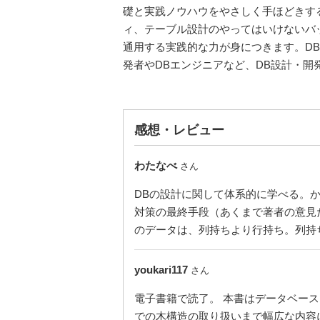
礎と実践ノウハウをやさしく手ほどきす
ィ、テーブル設計のやってはいけないバ
通用する実践的な力が身につきます。D
発者やDBエンジニアなど、DB設計・
感想・レビュー
わたなべ
さん
DBの設計に関して体系的に学べる。
対策の最終手段（あくまで著者の意見
のデータは、列持ちより行持ち。列持
youkari117
さん
電子書籍で読了。 本書はデータベース
での木構造の取り扱いまで幅広な内容