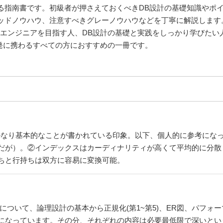
る指南書です。初級者が押さえておくべきDB設計の基礎知識やポ
ッドノウハウ、注意すべきグレーノウハウなどを丁寧に解説します
Bエンジニアを目指す人、DB設計の基礎と実践をしっかり学びたい
開発に携わるすべての方におすすめの一冊です。
かなり基本的なことが書かれている印象。以下、個人的に参考にな
だが）。②インデックスはカーディナリティが高くて平均的に分散
ちと行持ちは双方に容易に変換可能。
について、論理設計の基本から正規化(第1~第5)、ER図、パフォ
になっています。その分、それぞれの内容は必要最低限で深いとい