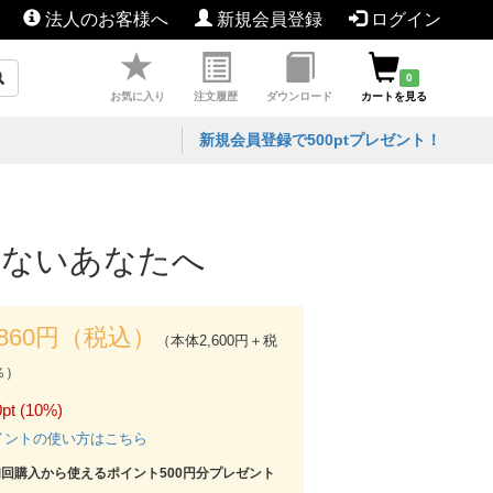
法人のお客様へ
新規会員登録
ログイン
0
お気に入り
注文履歴
ダウンロード
カートを見る
新規会員登録で500ptプレゼント！
くないあなたへ
,860円（税込）
（本体2,600円＋税
％）
pt (10%)
イントの使い方はこちら
初回購入から使えるポイント500円分プレゼント