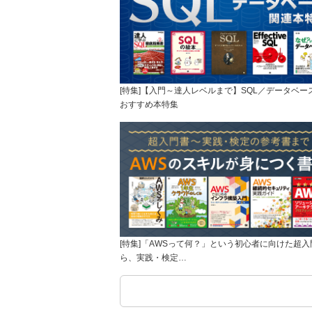
[特集]【入門～達人レベルまで】SQL／データベー
おすすめ本特集
[特集]「AWSって何？」という初心者に向けた超入
ら、実践・検定…