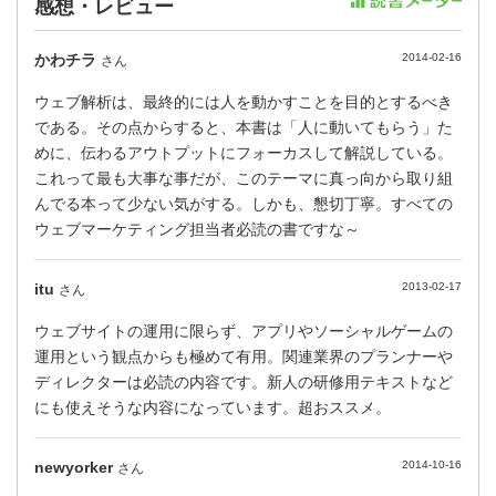
感想・レビュー
かわチラ
2014-02-16
さん
ウェブ解析は、最終的には人を動かすことを目的とするべき
である。その点からすると、本書は「人に動いてもらう」た
めに、伝わるアウトプットにフォーカスして解説している。
これって最も大事な事だが、このテーマに真っ向から取り組
んでる本って少ない気がする。しかも、懇切丁寧。すべての
ウェブマーケティング担当者必読の書ですな～
itu
2013-02-17
さん
ウェブサイトの運用に限らず、アプリやソーシャルゲームの
運用という観点からも極めて有用。関連業界のプランナーや
ディレクターは必読の内容です。新人の研修用テキストなど
にも使えそうな内容になっています。超おススメ。
newyorker
2014-10-16
さん