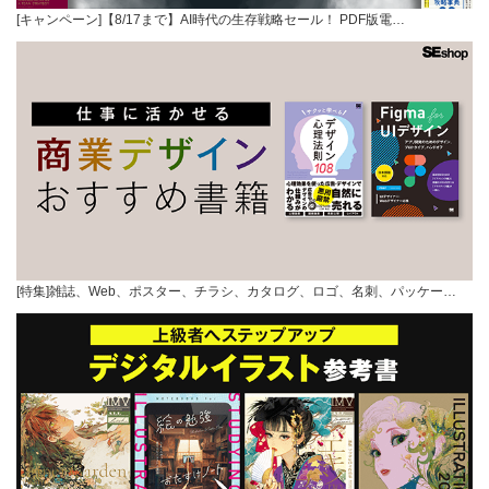
[キャンペーン]【8/17まで】AI時代の生存戦略セール！ PDF版電…
[特集]雑誌、Web、ポスター、チラシ、カタログ、ロゴ、名刺、パッケー…