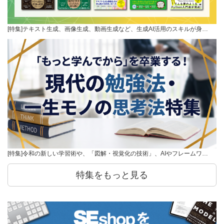
[特集]テキスト生成、画像生成、動画生成など、生成AI活用のスキルが身…
[特集]令和の新しい学習術や、「図解・視覚化の技術」、AIやフレームワ…
特集をもっと見る