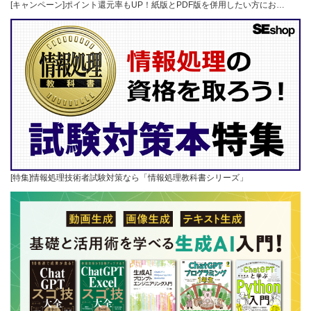
[キャンペーン]ポイント還元率もUP！紙版とPDF版を併用したい方にお…
[特集]情報処理技術者試験対策なら「情報処理教科書シリーズ」