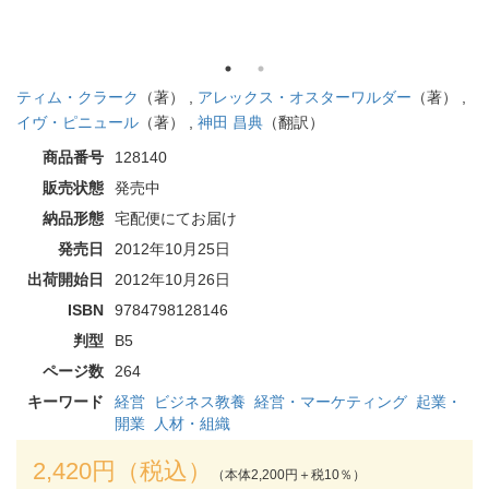
ティム・クラーク
（著） ,
アレックス・オスターワルダー
（著） ,
イヴ・ピニュール
（著） ,
神田 昌典
（翻訳）
商品番号
128140
販売状態
発売中
納品形態
宅配便にてお届け
発売日
2012年10月25日
出荷開始日
2012年10月26日
ISBN
9784798128146
判型
B5
ページ数
264
キーワード
経営
ビジネス教養
経営・マーケティング
起業・
開業
人材・組織
2,420円（税込）
（本体2,200円＋税10％）