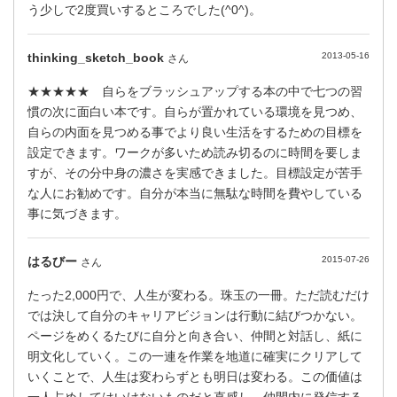
う少しで2度買いするところでした(^0^)。
thinking_sketch_book
2013-05-16
さん
★★★★★ 自らをブラッシュアップする本の中で七つの習
慣の次に面白い本です。自らが置かれている環境を見つめ、
自らの内面を見つめる事でより良い生活をするための目標を
設定できます。ワークが多いため読み切るのに時間を要しま
すが、その分中身の濃さを実感できました。目標設定が苦手
な人にお勧めです。自分が本当に無駄な時間を費やしている
事に気づきます。
はるびー
2015-07-26
さん
たった2,000円で、人生が変わる。珠玉の一冊。ただ読むだけ
では決して自分のキャリアビジョンは行動に結びつかない。
ページをめくるたびに自分と向き合い、仲間と対話し、紙に
明文化していく。この一連を作業を地道に確実にクリアして
いくことで、人生は変わらずとも明日は変わる。この価値は
一人占めしてはいけないものだと直感し、仲間内に発信する