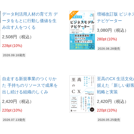
予約
データ利活用人材の育て方 デ
増補改訂版 ビジネ
ータをもとに行動し価値を生
ナビゲーター
み出す人をつくる
3,080円（税込）
2,508円（税込）
280pt (10%)
228pt (10%)
2026.08.28発売
2026.09.16発売
自走する新規事業のつくりか
至高のCX 生活文
た 手持ちのリソースで成果を
据えた「新しい顧
出し続ける組織のしくみ
戦略と実装
2,420円（税込）
2,420円（税込）
220pt (10%)
220pt (10%)
2026.07.13発売
2026.05.25発売