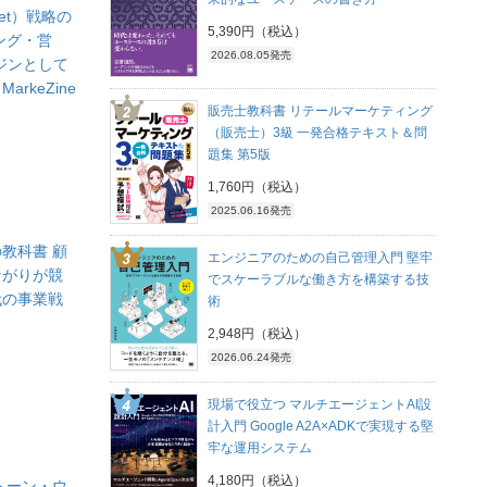
ket）戦略の
5,390円（税込）
ング・営
2026.08.05発売
ジンとして
rkeZine
販売士教科書 リテールマーケティング
（販売士）3級 一発合格テキスト＆問
題集 第5版
1,760円（税込）
2025.06.16発売
教科書 顧
エンジニアのための自己管理入門 堅牢
ながりが競
でスケーラブルな働き方を構築する技
代の事業戦
術
2,948円（税込）
2026.06.24発売
現場で役立つ マルチエージェントAI設
計入門 Google A2A×ADKで実現する堅
牢な運用システム
4,180円（税込）
トーン・ウ