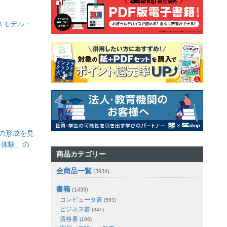
スモデル・
化の形成を見
客体験」の
商品カテゴリー
全商品一覧
(3934)
書籍
(1439)
コンピュータ書
(563)
ビジネス書
(341)
資格書
(186)