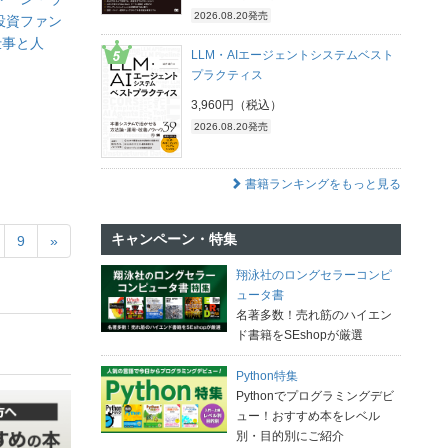
2026.08.20発売
投資ファン
仕事と人
LLM・AIエージェントシステムベスト
プラクティス
3,960円（税込）
2026.08.20発売
書籍ランキングをもっと見る
キャンペーン・特集
9
»
翔泳社のロングセラーコンピ
ュータ書
名著多数！売れ筋のハイエン
ド書籍をSEshopが厳選
Python特集
Pythonでプログラミングデビ
ュー！おすすめ本をレベル
別・目的別にご紹介