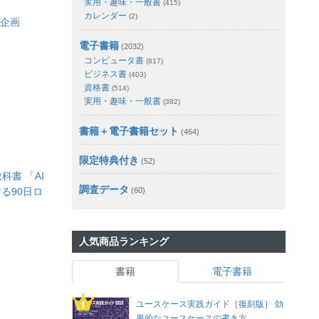
実用・趣味・一般書
(415)
カレンダー
(2)
品企画
電子書籍
(2032)
コンピュータ書
(817)
ビジネス書
(403)
資格書
(514)
実用・趣味・一般書
(382)
書籍＋電子書籍セット
(464)
限定特典付き
(52)
科書 「AI
調査データ
る90日ロ
(60)
人気商品ランキング
書籍
電子書籍
ユースケース実践ガイド［復刻版］ 効
果的なユースケースの書き方