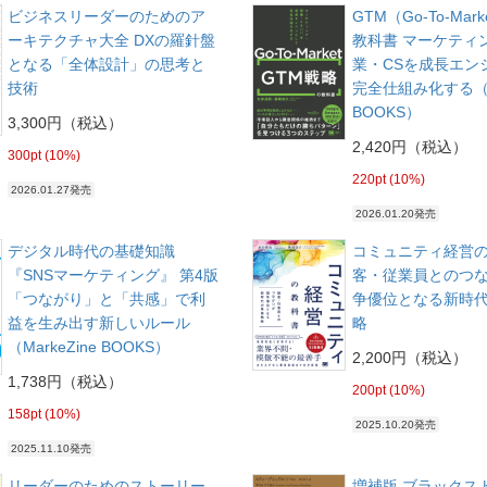
ビジネスリーダーのためのア
GTM（Go-To-Mar
ーキテクチャ大全 DXの羅針盤
教科書 マーケティ
となる「全体設計」の思考と
業・CSを成長エン
技術
完全仕組み化する（Ma
BOOKS）
3,300円（税込）
2,420円（税込）
300pt (10%)
220pt (10%)
2026.01.27発売
2026.01.20発売
デジタル時代の基礎知識
コミュニティ経営の
『SNSマーケティング』 第4版
客・従業員とのつ
「つながり」と「共感」で利
争優位となる新時
益を生み出す新しいルール
略
（MarkeZine BOOKS）
2,200円（税込）
1,738円（税込）
200pt (10%)
158pt (10%)
2025.10.20発売
2025.11.10発売
リーダーのためのストーリー
増補版 ブラックス