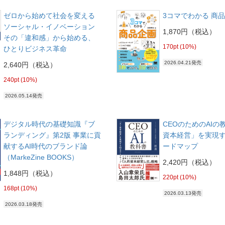
ゼロから始めて社会を変える
3コマでわかる 商
ソーシャル・イノベーション
1,870円（税込）
その「違和感」から始める、
170pt (10%)
ひとりビジネス革命
2026.04.21発売
2,640円（税込）
240pt (10%)
2026.05.14発売
デジタル時代の基礎知識『ブ
CEOのためのAIの教
ランディング』第2版 事業に貢
資本経営」を実現す
献するAI時代のブランド論
ードマップ
（MarkeZine BOOKS）
2,420円（税込）
1,848円（税込）
220pt (10%)
168pt (10%)
2026.03.13発売
2026.03.18発売