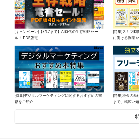
[キャンペーン]【8/17まで】AI時代の生存戦略セー
[特集]スキマ
ル！ PDF版電…
に働ける副業や
[特集]デジタルマーケティングに関するおすすめの書
[特集]税金の
籍をご紹介。
まで、幅広い知