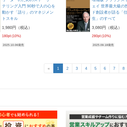
テリング入門 90秒で人の心を
ェイ 世界最大級の
動かす「語り」のマネジメン
ド創設者が語る「
トスキル
生」のすべて
1,980円（税込）
3,080円（税込）
180pt (10%)
280pt (10%)
2025.10.06発売
2025.09.18発売
«
1
2
3
4
5
6
7
8