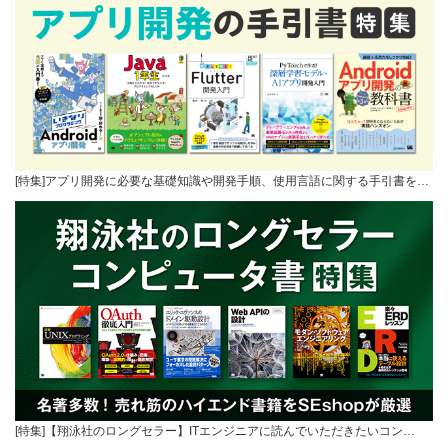
[特集]アプリ開発に必要な基礎知識や開発手順、使用言語に関する手引書を…
[特集]【翔泳社のロングセラー】ITエンジニアに読んでいただきたいコン…