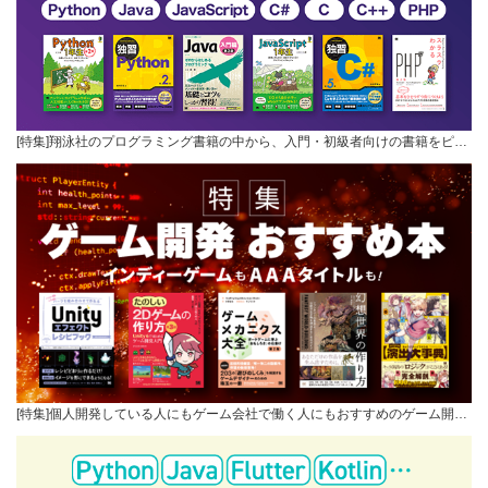
[特集]翔泳社のプログラミング書籍の中から、入門・初級者向けの書籍をピ…
[特集]個人開発している人にもゲーム会社で働く人にもおすすめのゲーム開…