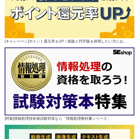
[キャンペーン]ポイント還元率もUP！紙版とPDF版を併用したい方にお…
[特集]情報処理技術者試験対策なら「情報処理教科書シリーズ」