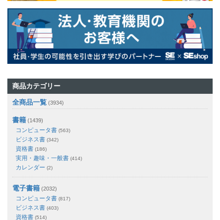
商品カテゴリー
全商品一覧
(3934)
書籍
(1439)
コンピュータ書
(563)
ビジネス書
(342)
資格書
(186)
実用・趣味・一般書
(414)
カレンダー
(2)
電子書籍
(2032)
コンピュータ書
(817)
ビジネス書
(403)
資格書
(514)