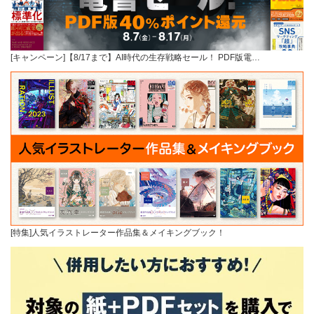
[キャンペーン]【8/17まで】AI時代の生存戦略セール！ PDF版電…
[特集]人気イラストレーター作品集＆メイキングブック！