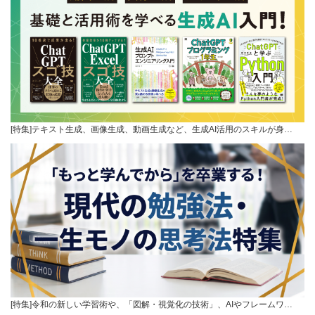
[特集]テキスト生成、画像生成、動画生成など、生成AI活用のスキルが身…
[特集]令和の新しい学習術や、「図解・視覚化の技術」、AIやフレームワ…