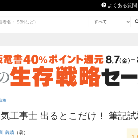
よくある質問
資格
電気工事士 出るとこだけ！ 筆記
川 義晴
（著）
1