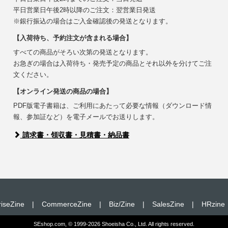
平日営業日午後2時以降のご注文：翌営業日発送
※銀行振込の場合はご入金確認後の発送となります。
【入荷待ち、予約注文が含まれる場合】
すべての商品がそろい次第の発送となります。
お急ぎの場合は入荷待ち・発売予定の商品とそれ以外を分けてご注
文ください。
【オンライン発送の商品の場合】
PDF版電子書籍は、ご利用にあたって必要な情報（ダウンロード情
報、参加証など）を電子メールでお送りします。
請求書・領収書・見積書・納品書
riseZine
|
CommerceZine
|
Biz/Zine
|
SalesZine
|
HRzine
SEshop.com, © 1999-2026 Shoeisha Co., Ltd. All rights reserved.