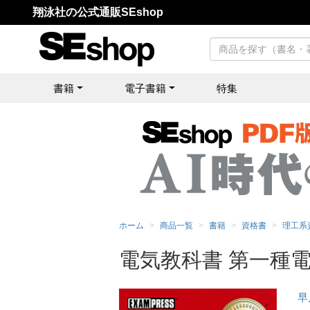
翔泳社の公式通販SEshop
書籍
電子書籍
特集
ホーム
商品一覧
書籍
資格書
理工系
電気教科書 第一種
早