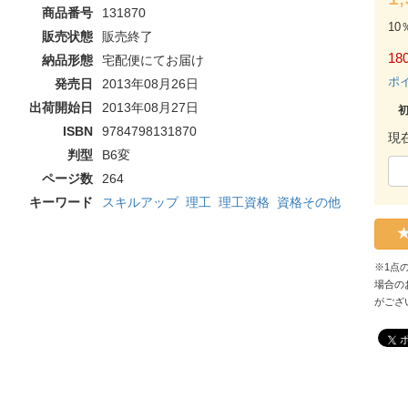
商品番号
131870
10
販売状態
販売終了
180
納品形態
宅配便にてお届け
ポ
発売日
2013年08月26日
出荷開始日
2013年08月27日
ISBN
9784798131870
現
判型
B6変
ページ数
264
キーワード
スキルアップ
理工
理工資格
資格その他
※1点
場合の
がござ