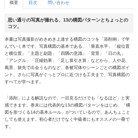
概要
目次
問い合わせ
思い通りの写真が撮れる、13の構図パターンとちょっとの
コツ。
本書は写真撮影がめきめき上達する構図のコツを「添削例」で学
んでいく本です。写真構図の基本である、「垂直水平」「縦位置
と横位置」「主題と副題」「四隅の意識」「背景」「日の丸」
「アングル」「圧縮効果」「足し算引き算」などから、人や花、
風景、旅先で出会うものなど、各被写体やシーンごとの構図ポイ
ント、さらに写真がぐっとプロに近づける工夫まで、写真構図の
すべてが学べます。
「添削」による解説なので、一目見るだけでも「なるほど」と実
感できます。巻末には代表的な13の構図パターンをはじめ、「構
図を形づくる14の基本ルール」がついているので、あんちょこと
しても使えます。初心者だけでなく中級者にもオススメの一冊で
す。