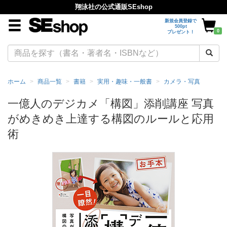
翔泳社の公式通販SEshop
新規会員登録で
500pt
0
プレゼント！
ホーム
商品一覧
書籍
実用・趣味・一般書
カメラ・写真
一億人のデジカメ「構図」添削講座 写真
がめきめき上達する構図のルールと応用
術