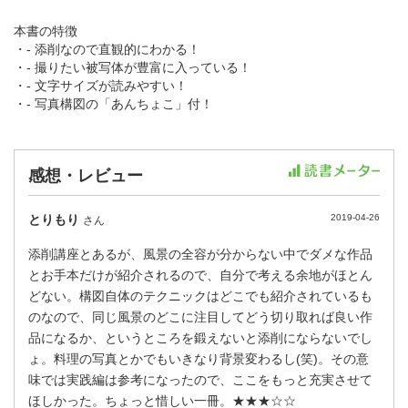
本書の特徴
・- 添削なので直観的にわかる！
・- 撮りたい被写体が豊富に入っている！
・- 文字サイズが読みやすい！
・- 写真構図の「あんちょこ」付！
感想・レビュー
とりもり
2019-04-26
さん
添削講座とあるが、風景の全容が分からない中でダメな作品
とお手本だけが紹介されるので、自分で考える余地がほとん
どない。構図自体のテクニックはどこでも紹介されているも
のなので、同じ風景のどこに注目してどう切り取れば良い作
品になるか、というところを鍛えないと添削にならないでし
ょ。料理の写真とかでもいきなり背景変わるし(笑)。その意
味では実践編は参考になったので、ここをもっと充実させて
ほしかった。ちょっと惜しい一冊。★★★☆☆