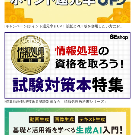
[キャンペーン]ポイント還元率もUP！紙版とPDF版を併用したい方にお…
[特集]情報処理技術者試験対策なら「情報処理教科書シリーズ」