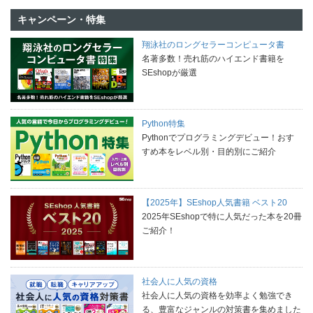
キャンペーン・特集
翔泳社のロングセラーコンピュータ書
名著多数！売れ筋のハイエンド書籍を
SEshopが厳選
Python特集
Pythonでプログラミングデビュー！おす
すめ本をレベル別・目的別にご紹介
【2025年】SEshop人気書籍 ベスト20
2025年SEshopで特に人気だった本を20冊
ご紹介！
社会人に人気の資格
社会人に人気の資格を効率よく勉強でき
る、豊富なジャンルの対策書を集めました