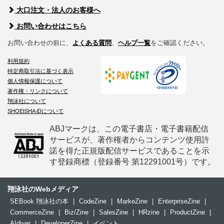
大口注文・法人のお客様へ
お問い合わせはこちら
お問い合わせの前に、
よくある質問
、
ヘルプ一覧
をご確認ください。
利用規約
特定商取引法に基づく表示
個人情報保護について
著作権・リンクについて
翔泳社について
SHOEISHA iDについて
ABJマークは、この電子書店・電子書籍配信
サービスが、著作権者からコンテンツ使用許
諾を得た正規版配信サービスであることを示
す登録商標（登録番号 第12291001号）です。
翔泳社のWebメディア
SEBook 翔泳社の本
|
CodeZine
|
MarkeZine
|
EnterpriseZine
|
CommerceZine
|
Biz/Zine
|
SalesZine
|
HRzine
|
ProductZine
|
AIdiver
|
DeveloperZine
|
イベント