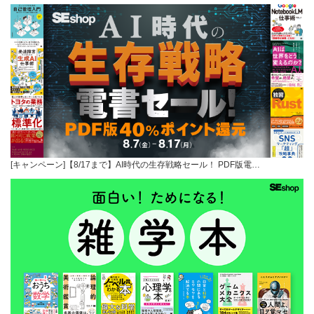
[キャンペーン]【8/17まで】AI時代の生存戦略セール！ PDF版電…