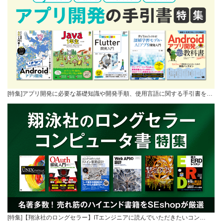
[特集]アプリ開発に必要な基礎知識や開発手順、使用言語に関する手引書を…
[特集]【翔泳社のロングセラー】ITエンジニアに読んでいただきたいコン…