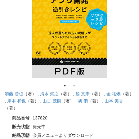
加藤 勝也
（著） ,
清水 崇之
（著） ,
趙 文来
（著） ,
金 祐煥
（著）
,
岸本 和也
（著） ,
山古 茂樹
（著） ,
胡 俏
（著） ,
山本 美香
（著）
商品番号
137820
販売状態
発売中
納品形態
会員メニューよりダウンロード