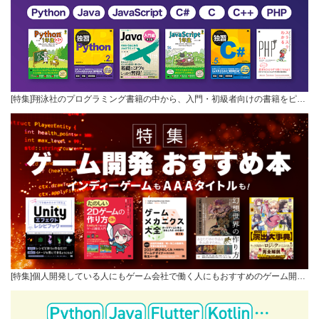
[特集]翔泳社のプログラミング書籍の中から、入門・初級者向けの書籍をピ…
[特集]個人開発している人にもゲーム会社で働く人にもおすすめのゲーム開…