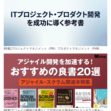
[特集]プロジェクトマネジメント（PM）プロダクトマネジメント（PdM…
[特集]アジャイル開発の良書として定評のある翔泳社のベストセラー本を一…