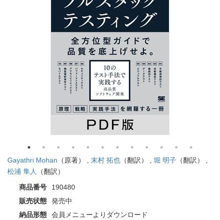
Gayathri Mohan
（原著） ,
末村 拓也
（翻訳） ,
堀 明子
（翻訳） ,
松浦 隼人
（翻訳）
商品番号
190480
販売状態
発売中
納品形態
会員メニューよりダウンロード