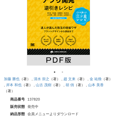
加藤 勝也
（著） ,
清水 崇之
（著） ,
趙 文来
（著） ,
金 祐煥
（著）
,
岸本 和也
（著） ,
山古 茂樹
（著） ,
胡 俏
（著） ,
山本 美香
（著）
商品番号
137820
販売状態
発売中
納品形態
会員メニューよりダウンロード