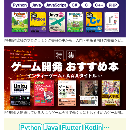
[特集]翔泳社のプログラミング書籍の中から、入門・初級者向けの書籍をピ…
[特集]個人開発している人にもゲーム会社で働く人にもおすすめのゲーム開…