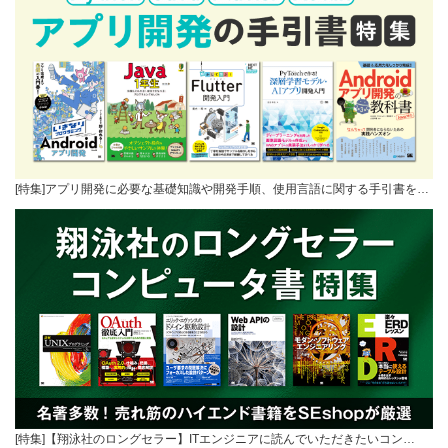
[特集]アプリ開発に必要な基礎知識や開発手順、使用言語に関する手引書を…
[特集]【翔泳社のロングセラー】ITエンジニアに読んでいただきたいコン…