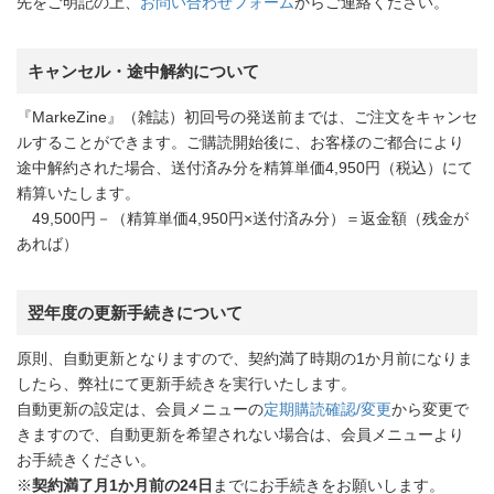
先をご明記の上、
お問い合わせフォーム
からご連絡ください。
キャンセル・途中解約について
『MarkeZine』（雑誌）初回号の発送前までは、ご注文をキャンセ
ルすることができます。ご購読開始後に、お客様のご都合により
途中解約された場合、送付済み分を精算単価4,950円（税込）にて
精算いたします。
49,500円－（精算単価4,950円×送付済み分）＝返金額（残金が
あれば）
翌年度の更新手続きについて
原則、自動更新となりますので、契約満了時期の1か月前になりま
したら、弊社にて更新手続きを実行いたします。
自動更新の設定は、会員メニューの
定期購読確認/変更
から変更で
きますので、自動更新を希望されない場合は、会員メニューより
お手続きください。
※
契約満了月1か月前の24日
までにお手続きをお願いします。