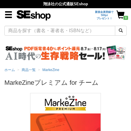
翔泳社の公式通販SEshop
新規会員登録で
500pt
0
プレゼント！
ホーム
商品一覧
MarkeZine
MarkeZineプレミアム for チーム