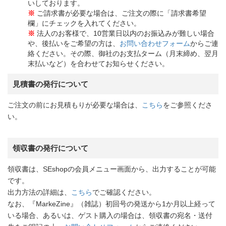
いしております。
※
ご請求書が必要な場合は、ご注文の際に「請求書希望
欄」にチェックを入れてください。
※
法人のお客様で、10営業日以内のお振込みが難しい場合
や、後払いをご希望の方は、
お問い合わせフォーム
からご連
絡ください。その際、御社のお支払ターム（月末締め、翌月
末払いなど）を合わせてお知らせください。
見積書の発行について
ご注文の前にお見積もりが必要な場合は、
こちら
をご参照くださ
い。
領収書の発行について
領収書は、SEshopの会員メニュー画面から、出力することが可能
です。
出力方法の詳細は、
こちら
でご確認ください。
なお、『MarkeZine』（雑誌）初回号の発送から1か月以上経って
いる場合、あるいは、ゲスト購入の場合は、領収書の宛名・送付