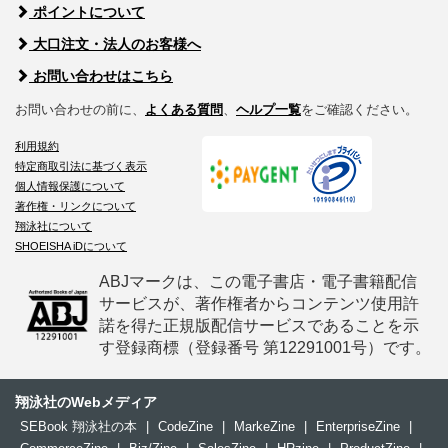
ポイントについて
大口注文・法人のお客様へ
お問い合わせはこちら
お問い合わせの前に、
よくある質問
、
ヘルプ一覧
をご確認ください。
利用規約
特定商取引法に基づく表示
個人情報保護について
著作権・リンクについて
翔泳社について
SHOEISHA iDについて
ABJマークは、この電子書店・電子書籍配信
サービスが、著作権者からコンテンツ使用許
諾を得た正規版配信サービスであることを示
す登録商標（登録番号 第12291001号）です。
翔泳社のWebメディア
SEBook 翔泳社の本
|
CodeZine
|
MarkeZine
|
EnterpriseZine
|