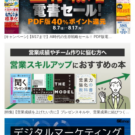
[キャンペーン]【8/17まで】AI時代の生存戦略セール！ PDF版電…
[特集]【営業成績を上げたい方に】プレゼンスキルや、営業成果に結びつく…