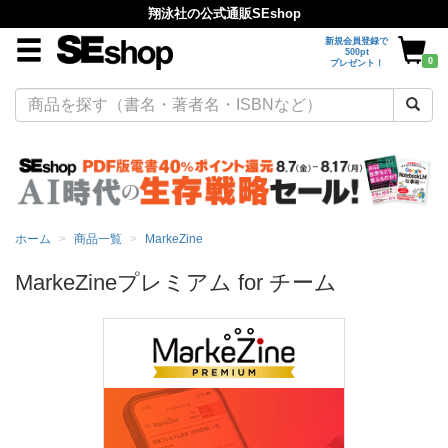
翔泳社の公式通販SEshop
新規会員登録で
500pt
0
プレゼント！
ホーム
商品一覧
MarkeZine
MarkeZineプレミアム for チーム