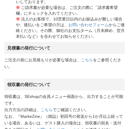
いしております。
※
ご請求書が必要な場合は、ご注文の際に「請求書希望
欄」にチェックを入れてください。
※
法人のお客様で、10営業日以内のお振込みが難しい場合
や、後払いをご希望の方は、
お問い合わせフォーム
からご連
絡ください。その際、御社のお支払ターム（月末締め、翌月
末払いなど）を合わせてお知らせください。
見積書の発行について
ご注文の前にお見積もりが必要な場合は、
こちら
をご参照くださ
い。
領収書の発行について
領収書は、SEshopの会員メニュー画面から、出力することが可能
です。
出力方法の詳細は、
こちら
でご確認ください。
なお、『MarkeZine』（雑誌）初回号の発送から1か月以上経って
いる場合、あるいは、ゲスト購入の場合は、領収書の宛名・送付