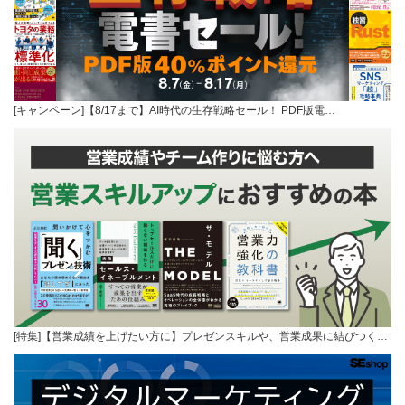
[キャンペーン]【8/17まで】AI時代の生存戦略セール！ PDF版電…
[特集]【営業成績を上げたい方に】プレゼンスキルや、営業成果に結びつく…