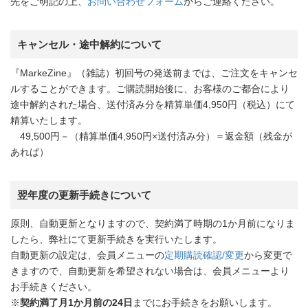
先をご明記の上、
お問い合わせフォーム
からご連絡ください。
キャンセル・途中解約について
『MarkeZine』（雑誌）初回号の発送前までは、ご注文をキャンセ
ルすることができます。ご購読開始後に、お客様のご都合により
途中解約された場合、送付済み分を精算単価4,950円（税込）にて
精算いたします。
49,500円－（精算単価4,950円×送付済み分）＝返金額（残金が
あれば）
翌年度の更新手続きについて
原則、自動更新となりますので、契約満了時期の1か月前になりま
したら、弊社にて更新手続きを実行いたします。
自動更新の設定は、会員メニューの
定期購読確認/変更
から変更で
きますので、自動更新を希望されない場合は、会員メニューより
お手続きください。
※
契約満了月1か月前の24日
までにお手続きをお願いします。