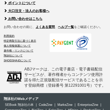
ポイントについて
大口注文・法人のお客様へ
お問い合わせはこちら
お問い合わせの前に、
よくある質問
、
ヘルプ一覧
をご確認ください。
利用規約
特定商取引法に基づく表示
個人情報保護について
著作権・リンクについて
翔泳社について
SHOEISHA iDについて
ABJマークは、この電子書店・電子書籍配信
サービスが、著作権者からコンテンツ使用許
諾を得た正規版配信サービスであることを示
す登録商標（登録番号 第12291001号）です。
翔泳社のWebメディア
SEBook 翔泳社の本
|
CodeZine
|
MarkeZine
|
EnterpriseZine
|