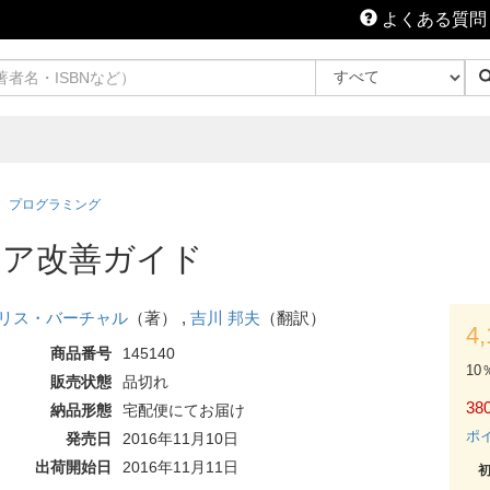
よくある質問
プログラミング
ェア改善ガイド
リス・バーチャル
（著） ,
吉川 邦夫
（翻訳）
4
商品番号
145140
10
販売状態
品切れ
380
納品形態
宅配便にてお届け
ポ
発売日
2016年11月10日
出荷開始日
2016年11月11日