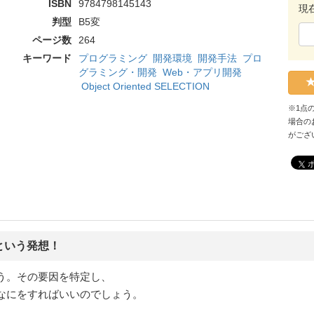
ISBN
9784798145143
現
判型
B5変
ページ数
264
キーワード
プログラミング
開発環境
開発手法
プロ
グラミング・開発
Web・アプリ開発
Object Oriented SELECTION
※1点
場合の
がござ
という発想！
う。その要因を特定し、
なにをすればいいのでしょう。