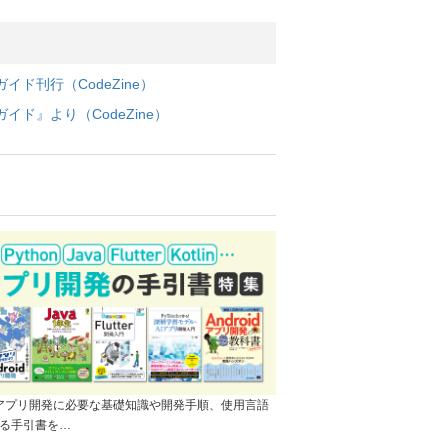
ド刊行（CodeZine）
ド』より（CodeZine）
]アプリ開発に必要な基礎知識や開発手順、使用言語
る手引書を…