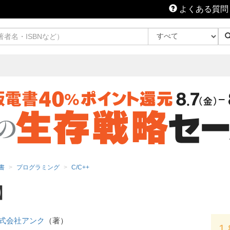
よくある質問
書
プログラミング
C/C++
】
式会社アンク
（著）
1