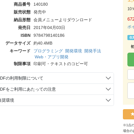
商品番号
140180
10
販売状態
発売中
67
納品形態
会員メニューよりダウンロード
ポ
発売日
2017年04月03日
ISBN
9784798140186
在
データサイズ
約40.4MB
キーワード
プログラミング
開発環境
開発手法
Web・アプリ開発
制限事項
印刷可・テキストのコピー可
PDFの利用制限について
PDFをご利用にあたっての注意
推奨環境
※1点
場合の