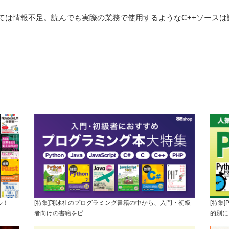
ては情報不足。読んでも実際の業務で使用するようなC++ソースは
ル！
[特集]翔泳社のプログラミング書籍の中から、入門・初級
[特集
者向けの書籍をピ…
的別に