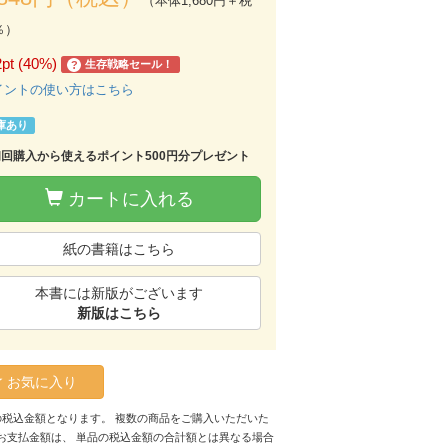
（本体1,680円＋税
％）
2pt (40%)
生存戦略セール！
?
イントの使い方はこちら
庫あり
初回購入から使えるポイント500円分プレゼント
カートに入れる
紙の書籍はこちら
本書には新版がございます
新版はこちら
お気に入り
の税込金額となります。 複数の商品をご購入いただいた
お支払金額は、 単品の税込金額の合計額とは異なる場合