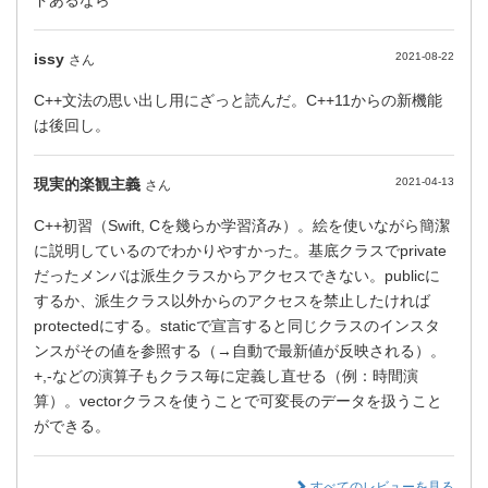
issy
2021-08-22
さん
C++文法の思い出し用にざっと読んだ。C++11からの新機能
は後回し。
現実的楽観主義
2021-04-13
さん
C++初習（Swift, Cを幾らか学習済み）。絵を使いながら簡潔
に説明しているのでわかりやすかった。基底クラスでprivate
だったメンバは派生クラスからアクセスできない。publicに
するか、派生クラス以外からのアクセスを禁止したければ
protectedにする。staticで宣言すると同じクラスのインスタ
ンスがその値を参照する（→自動で最新値が反映される）。
+,-などの演算子もクラス毎に定義し直せる（例：時間演
算）。vectorクラスを使うことで可変長のデータを扱うこと
ができる。
すべてのレビューを見る