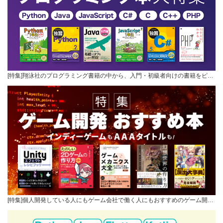
[特集]翔泳社のプログラミング書籍の中から、入門・初級者向けの書籍をピ…
[特集]個人開発している人にもゲーム会社で働く人にもおすすめのゲーム開…