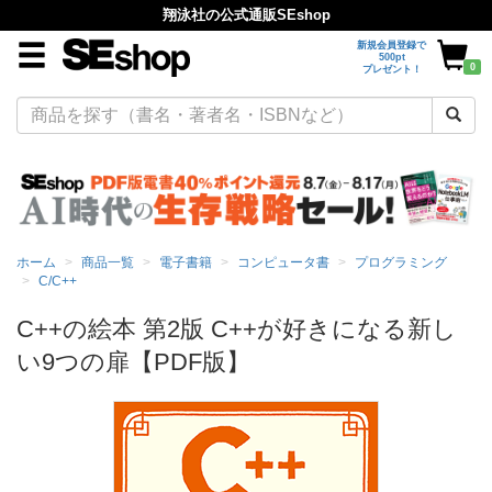
翔泳社の公式通販SEshop
新規会員登録で
500pt
0
プレゼント！
ホーム
商品一覧
電子書籍
コンピュータ書
プログラミング
C/C++
C++の絵本 第2版 C++が好きになる新し
い9つの扉【PDF版】