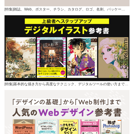
[特集]雑誌、Web、ポスター、チラシ、カタログ、ロゴ、名刺、パッケー…
[特集]基本的な描き方から高度なテクニック、デジタルツールの使い方まで…