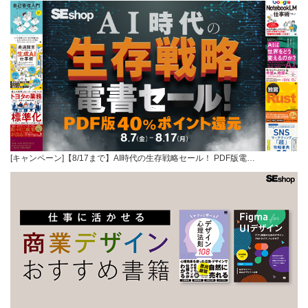
[キャンペーン]【8/17まで】AI時代の生存戦略セール！ PDF版電…