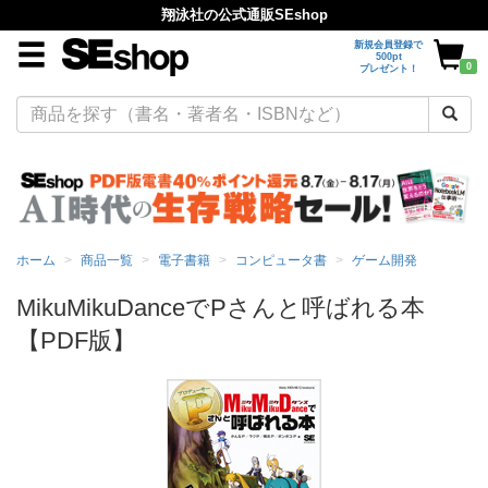
翔泳社の公式通販SEshop
新規会員登録で
500pt
0
プレゼント！
ホーム
商品一覧
電子書籍
コンピュータ書
ゲーム開発
MikuMikuDanceでPさんと呼ばれる本
【PDF版】