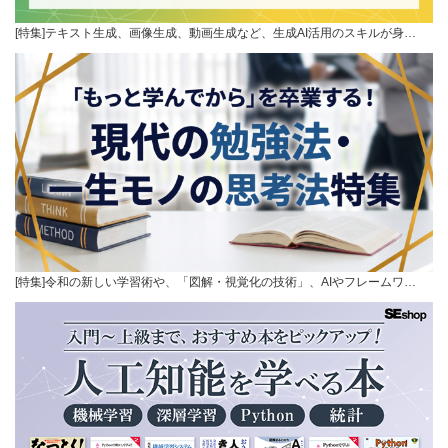
[特集]テキスト生成、画像生成、動画生成など、生成AI活用のスキルが身…
[特集]令和の新しい学習術や、「図解・視覚化の技術」、AIやフレームワ…