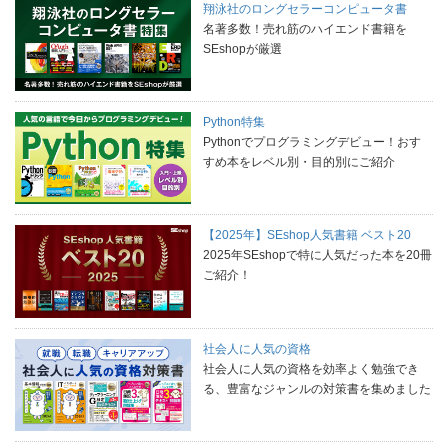
翔泳社のロングセラーコンピュータ書
名著多数！売れ筋のハイエンド書籍を
SEshopが厳選
Python特集
Pythonでプログラミングデビュー！おす
すめ本をレベル別・目的別にご紹介
【2025年】SEshop人気書籍 ベスト20
2025年SEshopで特に人気だった本を20冊
ご紹介！
社会人に人気の資格
社会人に人気の資格を効率よく勉強でき
る、豊富なジャンルの対策書を集めました