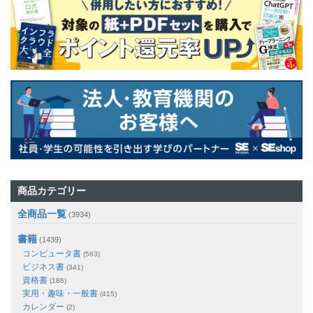
商品カテゴリー
全商品一覧
(3934)
書籍
(1439)
コンピュータ書
(563)
ビジネス書
(341)
資格書
(186)
実用・趣味・一般書
(415)
カレンダー
(2)