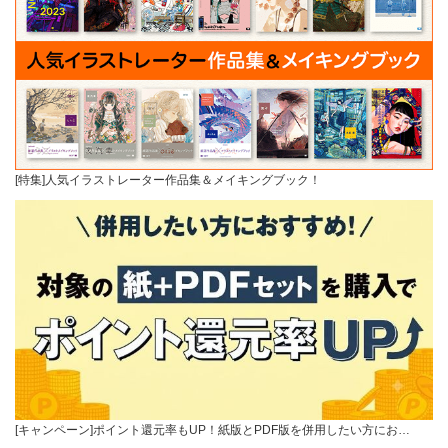
[特集]人気イラストレーター作品集＆メイキングブック！
[キャンペーン]ポイント還元率もUP！紙版とPDF版を併用したい方にお…