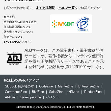
お問い合わせの前に、
よくある質問
、
ヘルプ一覧
をご確認ください。
利用規約
特定商取引法に基づく表示
個人情報保護について
著作権・リンクについて
翔泳社について
SHOEISHA iDについて
ABJマークは、この電子書店・電子書籍配信
サービスが、著作権者からコンテンツ使用許
諾を得た正規版配信サービスであることを示
す登録商標（登録番号 第12291001号）です。
翔泳社のWebメディア
SEBook 翔泳社の本
|
CodeZine
|
MarkeZine
|
EnterpriseZine
|
CommerceZine
|
Biz/Zine
|
SalesZine
|
HRzine
|
ProductZine
|
AIdiver
|
DeveloperZine
|
イベント
SEshop.com, © 1999-2026 Shoeisha Co., Ltd. All rights reserved.