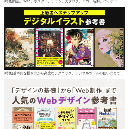
[特集]雑誌、Web、ポスター、チラシ、カタログ、ロゴ、名刺、パッケー…
[特集]基本的な描き方から高度なテクニック、デジタルツールの使い方まで…