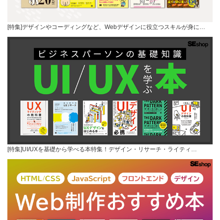
[特集]デザインやコーディングなど、Webデザインに役立つスキルが身に…
[特集]UI/UXを基礎から学べる本特集！デザイン・リサーチ・ライティ…